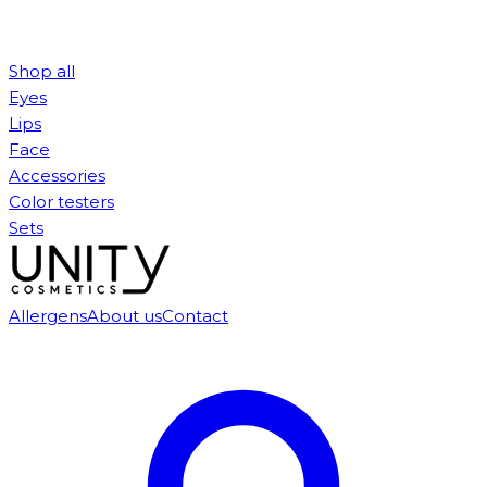
Shop all
Eyes
Lips
Face
Accessories
Color testers
Sets
Allergens
About us
Contact