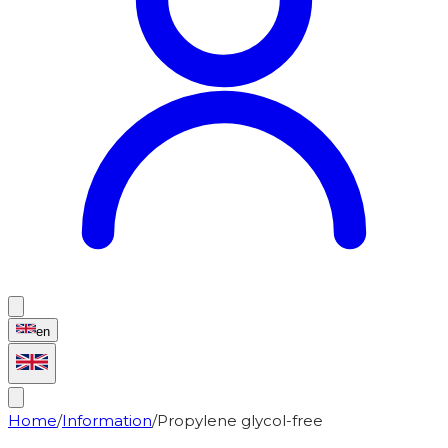
en
Home
/
Information
/
Propylene glycol-free