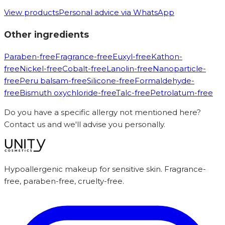
View products
Personal advice via WhatsApp
Other ingredients
Paraben-free
Fragrance-free
Euxyl-free
Kathon-
free
Nickel-free
Cobalt-free
Lanolin-free
Nanoparticle-
free
Peru balsam-free
Silicone-free
Formaldehyde-
free
Bismuth oxychloride-free
Talc-free
Petrolatum-free
Do you have a specific allergy not mentioned here?
Contact us and we'll advise you personally.
Hypoallergenic makeup for sensitive skin. Fragrance-
free, paraben-free, cruelty-free.