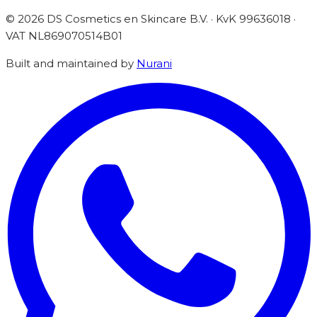
©
2026
DS Cosmetics en Skincare B.V. · KvK 99636018 ·
VAT
NL869070514B01
Built and maintained by
Nurani