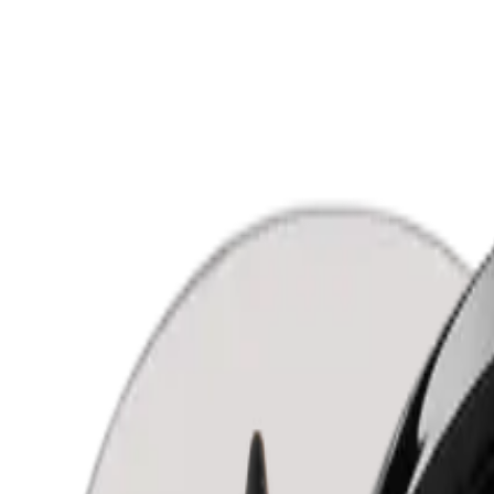
Shop alles
Ogen
Lippen
Gezicht
Accessoires
Kleurtesters
Sets
Informatie
Over ons
Contact