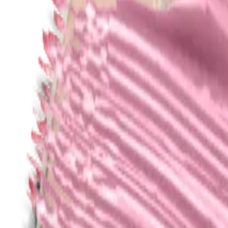
nl
Home
/
Collecties
/
Alle producten