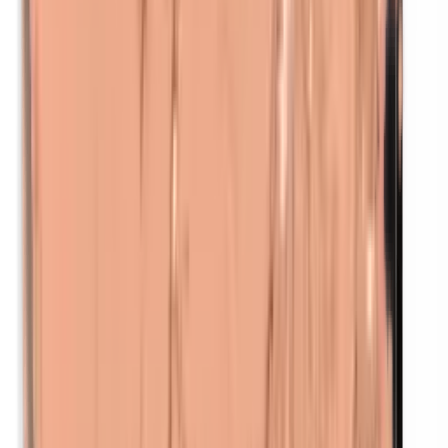
p-Propylparabenen