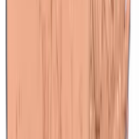
n-Butylparabenen