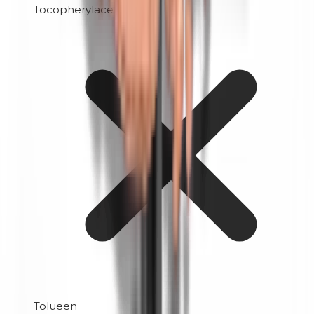
Tocopherylacetaat
Tolueen