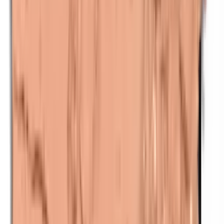
Nanodeeltjes