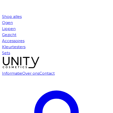
Shop alles
Ogen
Lippen
Gezicht
Accessoires
Kleurtesters
Sets
Informatie
Over ons
Contact