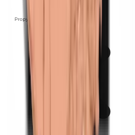
Propyleenglycol