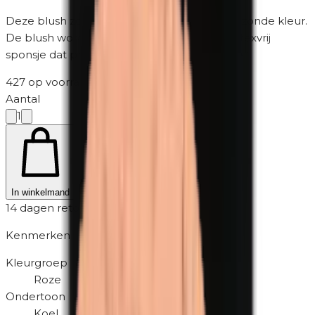
Deze blush zorgt voor een natuurlijke en gezonde kleur.
De blush wordt geleverd met een handig latexvrij
sponsje dat precies in het compartiment past.
427 op voorraad
·
2-5 werkdagen
Aantal
1
In winkelmand
14 dagen retour
Kenmerken
Kleurgroep
Roze
Ondertoon
Koel