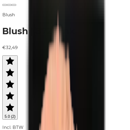
Blush
Blush | 872 Pink
€32,49
5.0
(
2
)
Incl. BTW