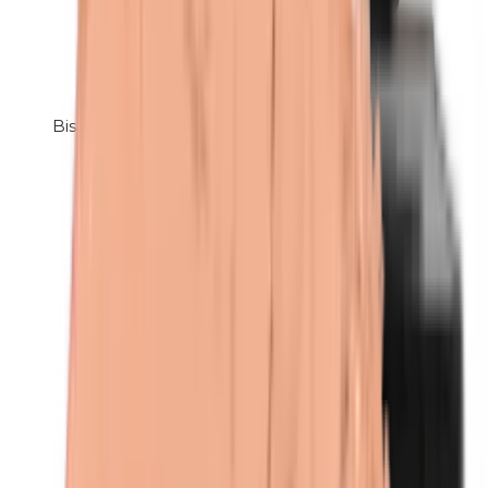
Bismuthoxychloride