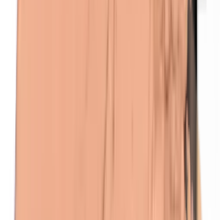
Formaldehyde
Isobutylparabenen