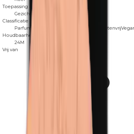
Toepassing
Gezicht
Classificatie
Parfumvrij
Hypoallergeen
Dierproefvrij
Glutenvrij
Vegan
Houdbaarheid na openen
24M
Vrij van