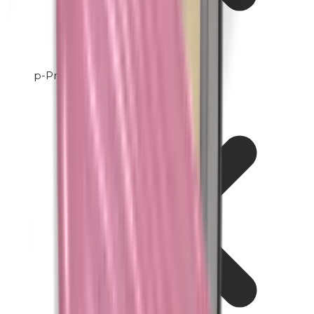
p-Propylparabenen