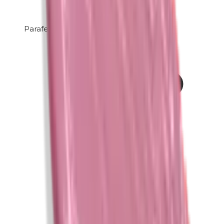
Parafenyleendiamine (PPD)