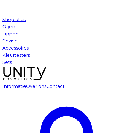
Shop alles
Ogen
Lippen
Gezicht
Accessoires
Kleurtesters
Sets
Informatie
Over ons
Contact