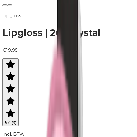
Lipgloss
Lipgloss | 201 Crystal
€19,95
5.0
(
3
)
Incl. BTW