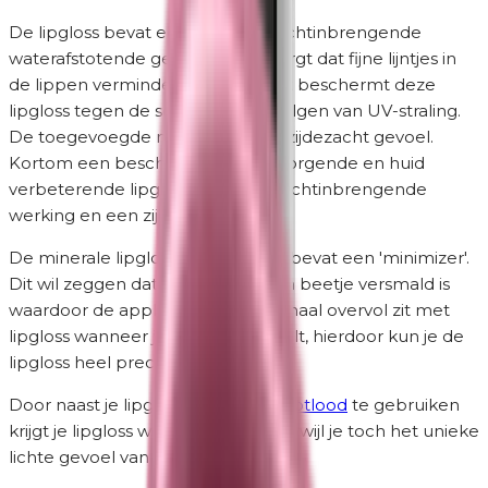
De lipgloss bevat een speciale vochtinbrengende
waterafstotende gel die ervoor zorgt dat fijne lijntjes in
de lippen verminderen. Daarnaast beschermt deze
lipgloss tegen de schadelijke gevolgen van UV-straling.
De toegevoegde mica geeft een zijdezacht gevoel.
Kortom een beschermende, verzorgende en huid
verbeterende lipgloss met een vochtinbrengende
werking en een zijdezacht gevoel.
De minerale lipgloss plakt niet en bevat een 'minimizer'.
Dit wil zeggen dat de opening een beetje versmald is
waardoor de applicator niet helemaal overvol zit met
lipgloss wanneer je deze er uit haalt, hierdoor kun je de
lipgloss heel precies aanbrengen.
Door naast je lipgloss ook een
lippotlood
te gebruiken
krijgt je lipgloss wat meer 'body' terwijl je toch het unieke
lichte gevoel van lipgloss behoudt.