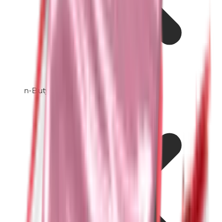
n-Butylparabenen