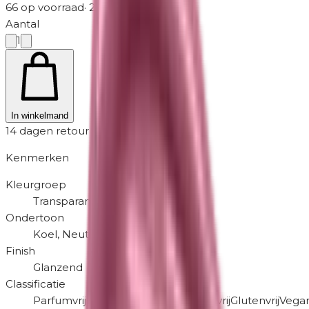
66 op voorraad
·
2-5 werkdagen
Aantal
1
In winkelmand
14 dagen retour
Kenmerken
Kleurgroep
Transparant
Ondertoon
Koel, Neutraal, Warm
Finish
Glanzend
Classificatie
Parfumvrij
Hypoallergeen
Dierproefvrij
Glutenvrij
Vegan