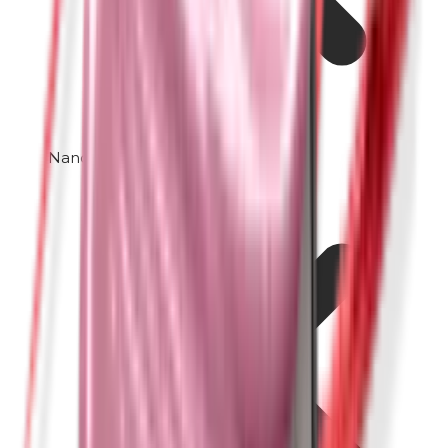
Nanodeeltjes