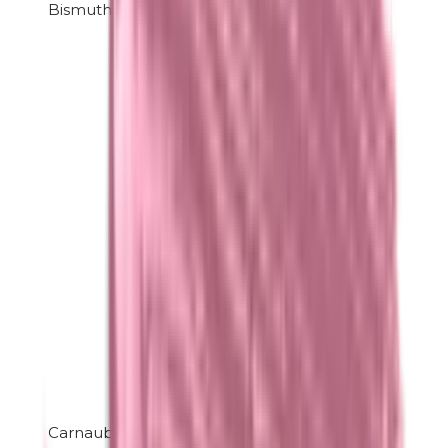
Bismuthoxychloride
Carnaubawas