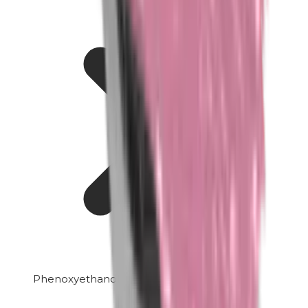
Phenoxyethanol