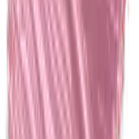
Isobutylparabenen