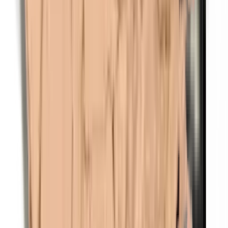
Parafenyleendiamine (PPD)