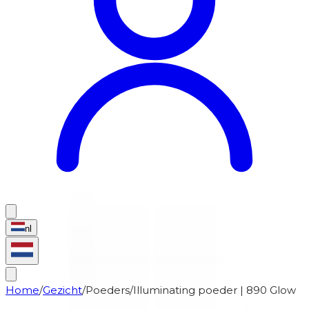
nl
Home
/
Gezicht
/
Poeders
/
Illuminating poeder | 890 Glow