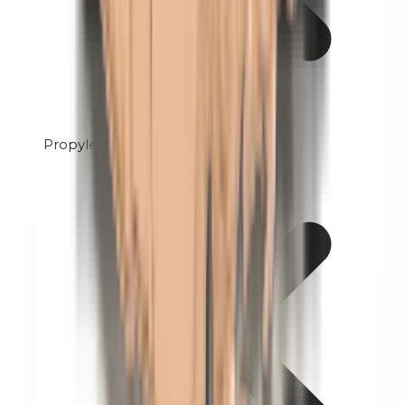
Propyleenglycol