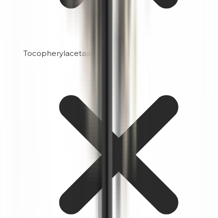
Tocopherylacetaat