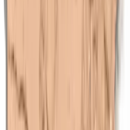
n-Butylparabenen