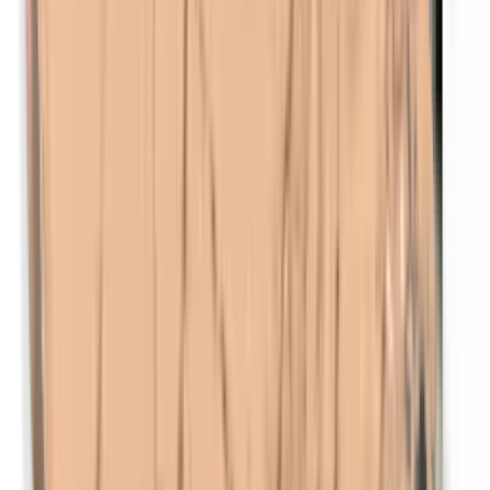
p-Propylparabenen