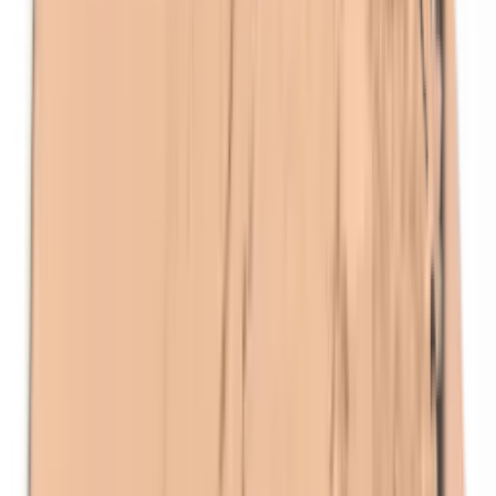
Isobutylparabenen