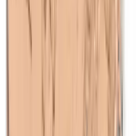
Nanodeeltjes