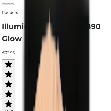
Poeders
Illuminating poeder | 890
Glow
€32,95