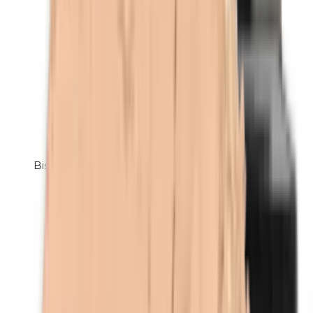
Bismuthoxychloride