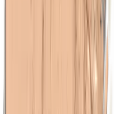
Maismeel
Methylparabenen