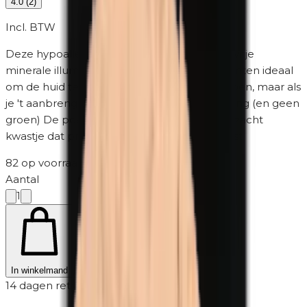
4.0
(
2
)
Incl. BTW
Deze hypoallergene, parfumvrije, parabeenvrije
minerale illuminating poeder voor alle huidtinten ideaal
om de huid te highlighten. De kleur oogt groen, maar als
je 't aanbrengt zie je een glanzende schittering (en geen
groen) De poeder wordt geleverd met een zacht
kwastje dat precies in het compartiment past.
82 op voorraad
·
2-5 werkdagen
Aantal
1
In winkelmand
14 dagen retour