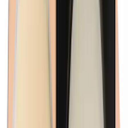
Isobutylparabenen