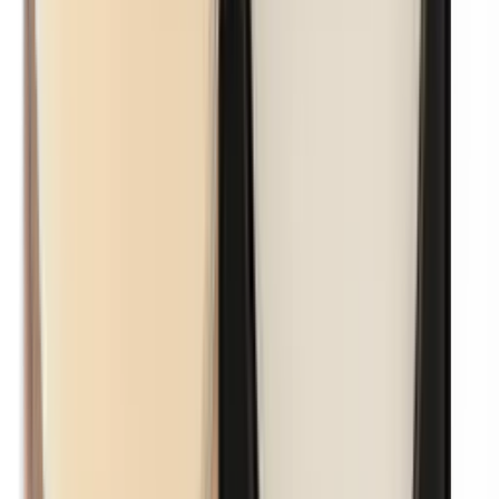
Nanodeeltjes