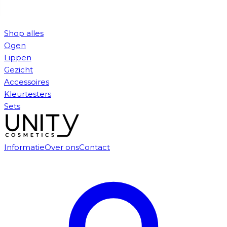
Shop alles
Ogen
Lippen
Gezicht
Accessoires
Kleurtesters
Sets
Informatie
Over ons
Contact