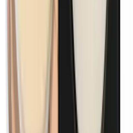
p-Propylparabenen