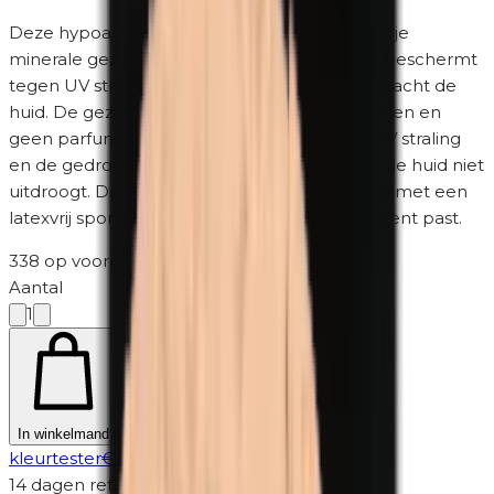
Deze hypoallergene, parfumvrije, parabeenvrije
minerale gezichtspoeder voor de lichte huid beschermt
tegen UV straling en de verzorgende olie verzacht de
huid. De gezichtspoeder bevat geen parabenen en
geen parfum en beschermt de huid tegen UV straling
en de gedroogde kokosolie zorgt ervoor dat de huid niet
uitdroogt. De gezichtspoeder wordt geleverd met een
latexvrij sponsje dat precies in het compartiment past.
338 op voorraad
·
2-5 werkdagen
Aantal
1
Niet zeker? Probeer eerst een
In winkelmand
kleurtester
€
4,95
14 dagen retour