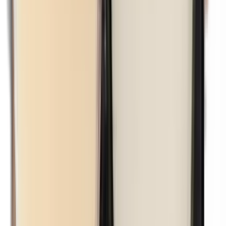
n-Butylparabenen