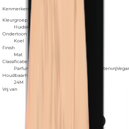
Kenmerken
Kleurgroep
Huidskleur
Ondertoon
Koel
Finish
Mat
Classificatie
Parfumvrij
Hypoallergeen
Dierproefvrij
Glutenvrij
Vegan
Houdbaarheid na openen
24M
Vrij van