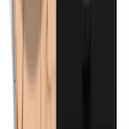
Parafenyleendiamine (PPD)