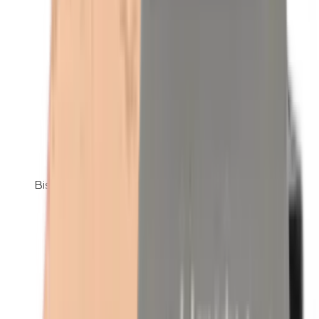
Bismuthoxychloride