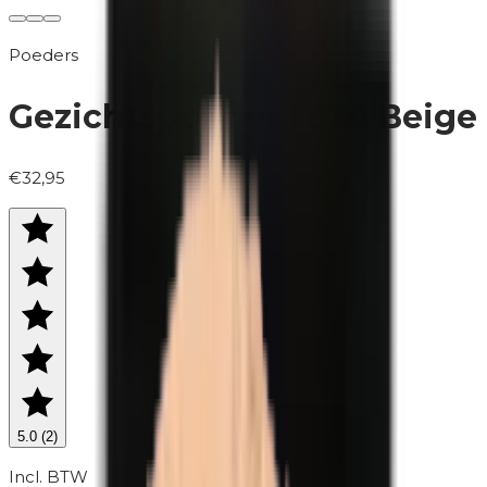
Poeders
Gezichtspoeder | 830 Beige
€32,95
5.0
(
2
)
Incl. BTW