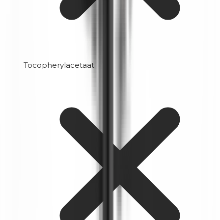
Tocopherylacetaat