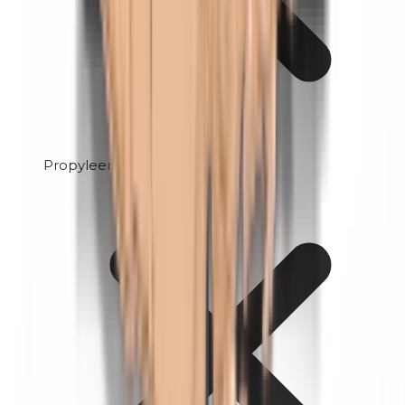
Propyleenglycol