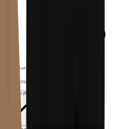
Toluene
Peso
0.006g
Ingredienti (INCI)
Spedizione e reso