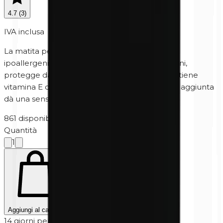
4.7
(
3
)
IVA inclusa
La matita per sopracciglia marrone
minerale
ipoallergenica, senza profumo e senza parabeni,
protegge dagli effetti nocivi dei raggi UV e contiene
vitamina E che ammorbidisce la pelle. La
mica
aggiunta
dà una sensazione liscia come la seta.
861 disponibili
·
5-10 giorni lavorativi
Quantità
1
Aggiungi al carrello
14 giorni per il reso