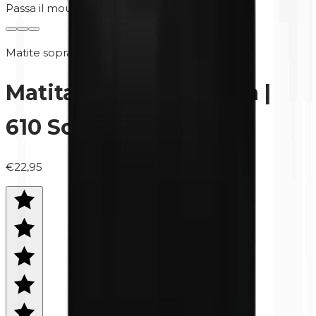
Passa il mouse per ingrandire
Matite sopracciglia
Matita per sopracciglia |
610 Soft Brown
€22,95