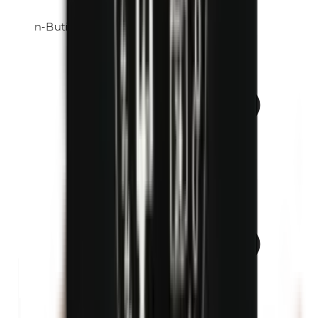
n-Butilparabeni