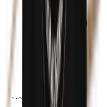
p-Propilparabeni