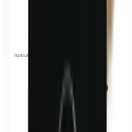
Isobutilparabeni