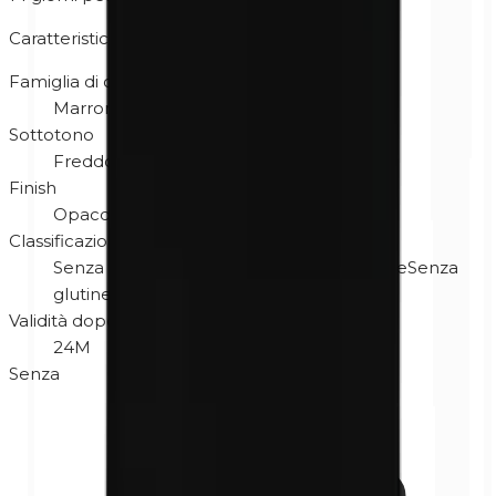
Caratteristiche
Famiglia di colori
Marrone
Sottotono
Freddo
Finish
Opaco
Classificazione
Senza profumo
Ipoallergenico
Cruelty-free
Senza
glutine
Validità dopo l'apertura
24M
Senza