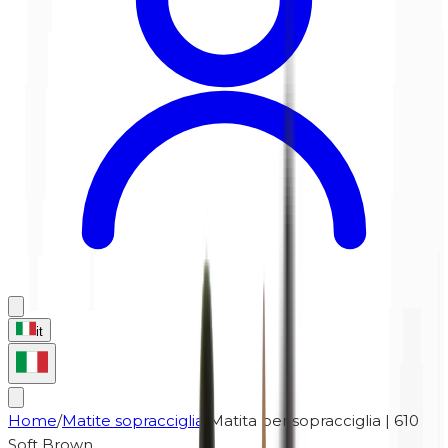
it
Home
/
Matite sopracciglia
/
Matita per sopracciglia | 610
Soft Brown