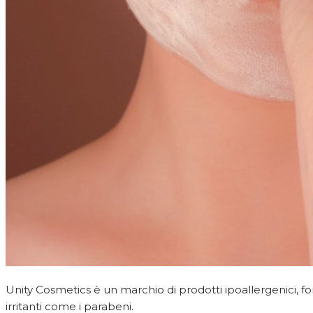
Unity Cosmetics è un marchio di prodotti ipoallergenici, f
irritanti come i parabeni.