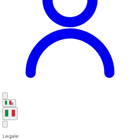
it
Legale