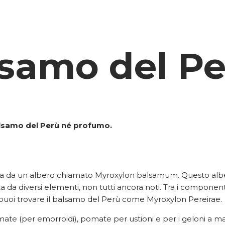
lsamo del P
alsamo del Perù né profumo.
a da un albero chiamato Myroxylon balsamum. Questo albero
da diversi elementi, non tutti ancora noti. Tra i component
ti puoi trovare il balsamo del Perù come Myroxylon Pereirae.
omate (per emorroidi), pomate per ustioni e per i geloni a m