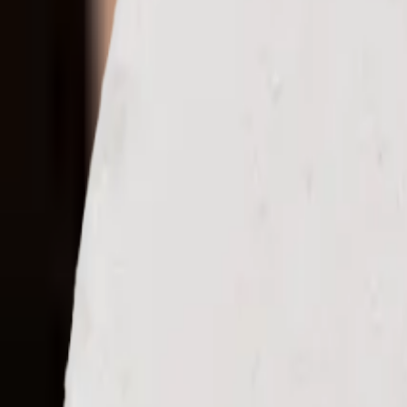
de
Startseite
/
Kollektionen
/
Puder