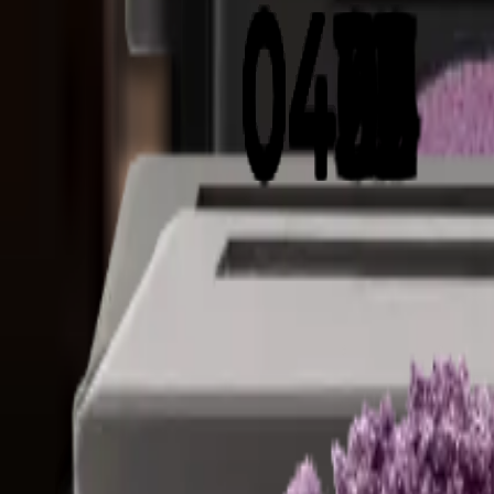
de
Startseite
/
Kollektionen
/
Augen