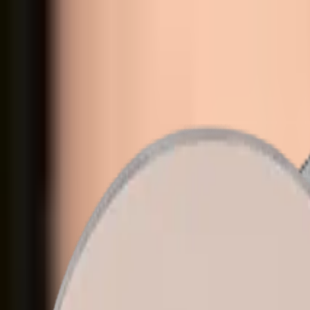
Alles shoppen
Augen
Lippen
Gesicht
Zubehör
Farbtester
Sets
Information
Über uns
Kontakt