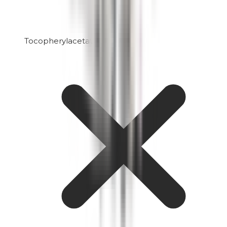
Tocopherylacetat