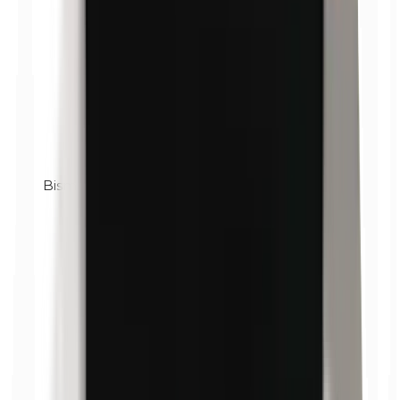
Bismutoxychlorid