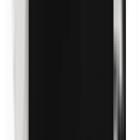
Paraphenylendiamin (PPD)