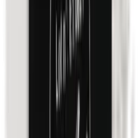
Lanolin (Wollfett)
Maismehl