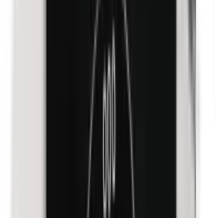
Isobutylparabene