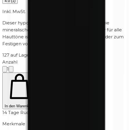
4.0
(
1
)
Inkl. MwSt.
Dieser
hypoallergene
, parfümfreie, parabenfreie
mineralische, mattierende, transparente Puder für alle
Hauttöne ist ideal zum Mattieren öliger Haut oder zum
Festigen von Foundation.
127 auf Lager
·
3-7 Werktage
Anzahl
1
In den Warenkorb
14 Tage Rückgabe
Merkmale