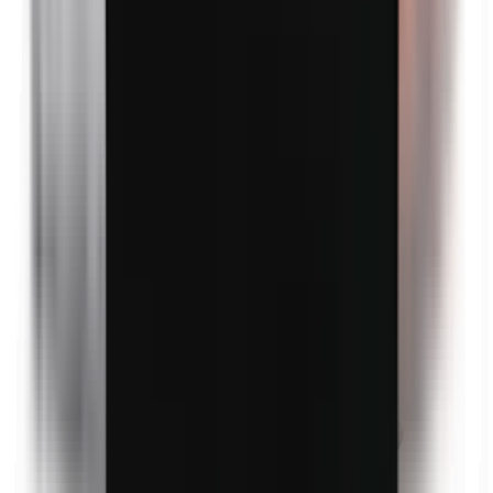
Bismuthoxychloride