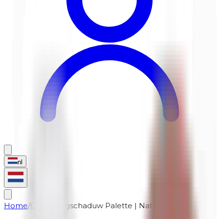
nl
Home
/
Ogen
/
Oogschaduw Palette | Naturel (mat)