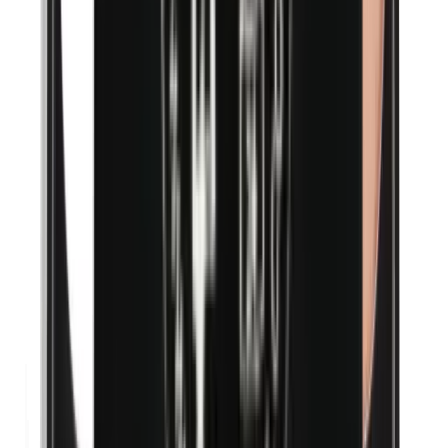
n-Butylparabenen