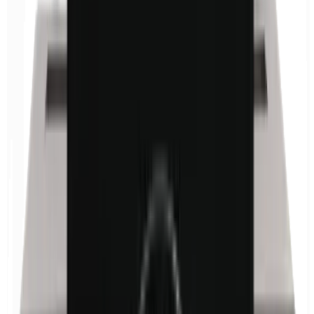
Isobutylparabenen