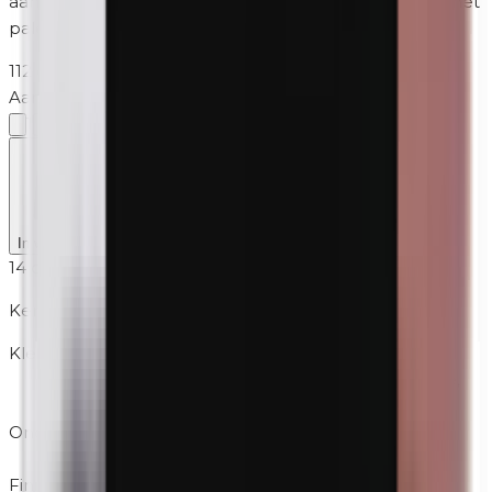
aanbrengen van oogschaduw. Door de magneten in het
palette blijven de kleuren automatisch vastzitten.
112 op voorraad
·
2-5 werkdagen
Aantal
1
In winkelmand
14 dagen retour
Kenmerken
Kleurgroep
Gemengd, Huidskleur, Oranje, Roze, Wit / Crème,
Zwart
Ondertoon
Koel, Neutraal, Warm
Finish