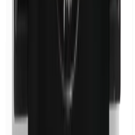
p-Propylparabenen