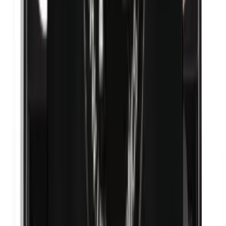
Nanodeeltjes