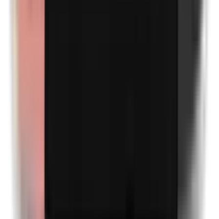
Propyleenglycol