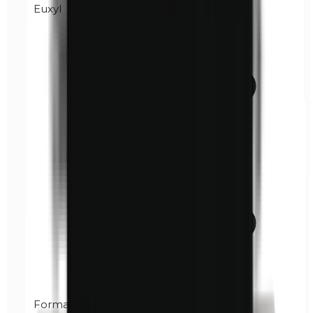
Euxyl
Formaldehyde