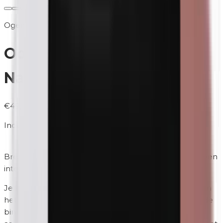
Ogen
Oogschaduw Palette |
Naturel (mat)
€49,95
Incl. BTW
Breng eerst de Unity Cosmetics
Eyeprimer
aan voor een
intensere kleur, betere hechting en betere dekking!
Je kunt zelf bepalen in welke volgorde je de kleuren in
het palette stopt. Het palette heeft een spiegel aan de
binnenzijde en een latexvrije applicator voor het snel