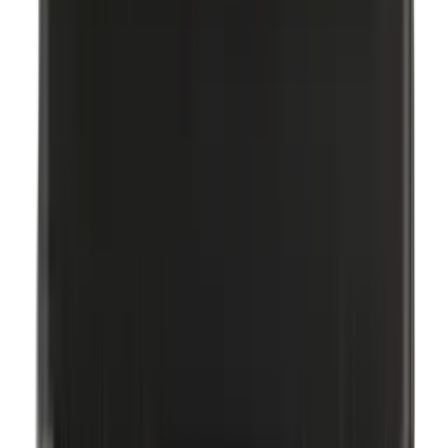
Bismuthoxychloride