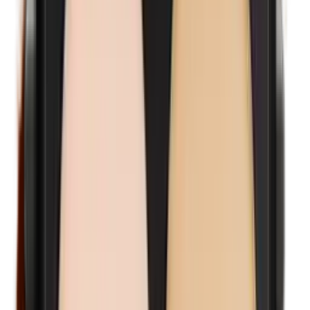
Isobutylparabenen