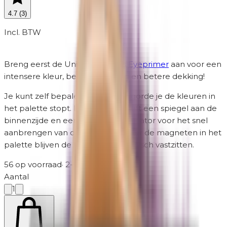
4.7
(
3
)
Incl. BTW
Breng eerst de Unity Cosmetics
Eyeprimer
aan voor een
intensere kleur, betere hechting en betere dekking!
Je kunt zelf bepalen in welke volgorde je de kleuren in
het palette stopt. Het palette heeft een spiegel aan de
binnenzijde en een latexvrije applicator voor het snel
aanbrengen van oogschaduw. Door de magneten in het
palette blijven de kleuren automatisch vastzitten.
56 op voorraad
·
2-5 werkdagen
Aantal
1