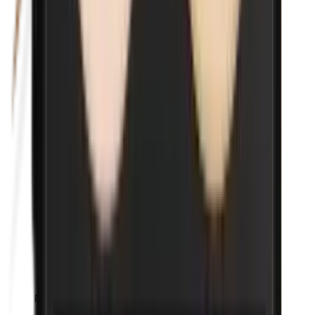
p-Propylparabenen