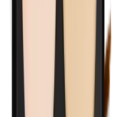
n-Butylparabenen