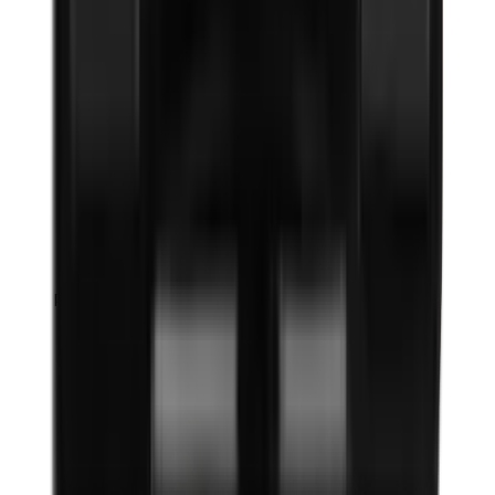
Propyleenglycol