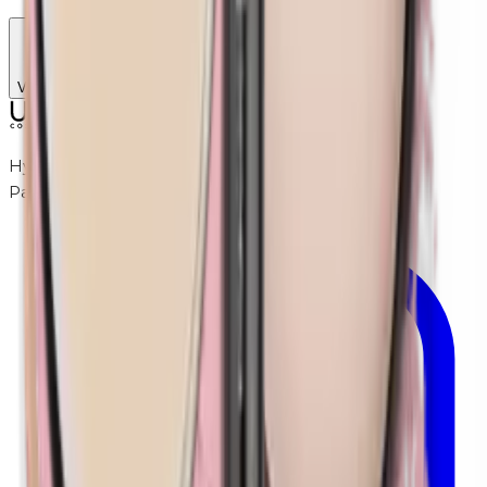
Voeg toe
Hypoallergene make-up voor de gevoelige huid.
Parfumvrij, parabenvrij, dierproefvrij.