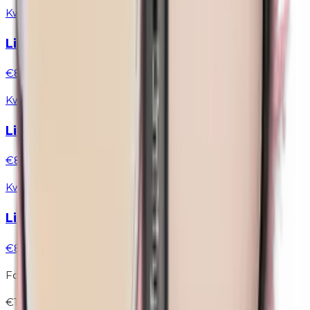
Kwasten
Lippenseel Mini | 5 stuks
€8,00
Kwasten
Lippenseel | Afsluitbaar
€8,50
Kwasten
Lippenseel | Retractable
€8,50
Foundationkwast | Groot
€12,00