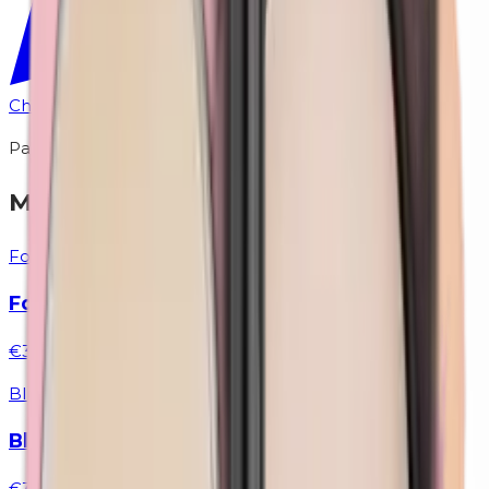
Chat via WhatsApp
Past goed bij
Maak je look compleet
Foundations
Foundation | 722 Alabaster
€37,95
Blush
Blush | 872 Pink
€32,49