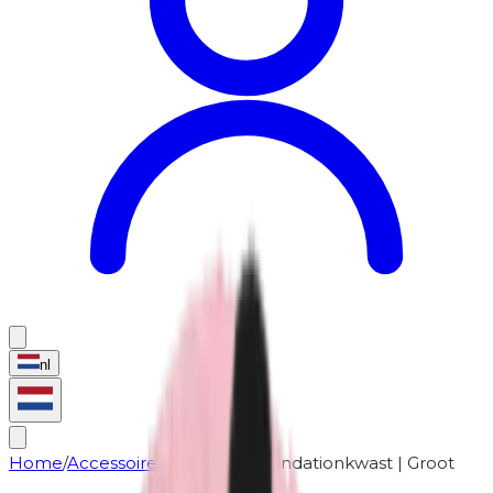
nl
Home
/
Accessoires
/
Kwasten
/
Foundationkwast | Groot