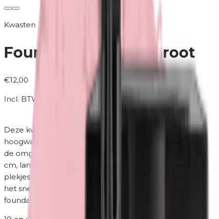
Kwasten
Foundationkwast | Groot
€12,00
Incl. BTW
Deze kwast is gemaakt van synthetisch nylon van
hoogwaardige kwaliteit die superzacht aanvoelt! Door
de omgekeerde v-vorm van de haren (kortste zijde is 2
cm, langste zijde is 3 cm) kun je ook makkelijk kleine
plekjes bereiken. De kwast kan gebruikt worden voor
het snel, efficiënt en streeploos aanbrengen van
foundation en primer.