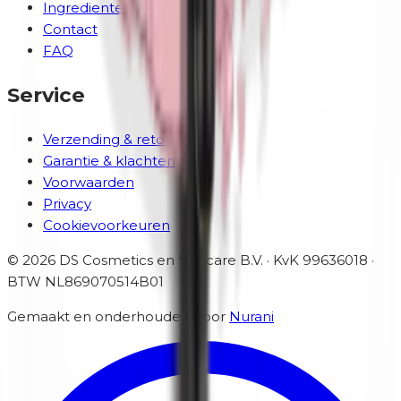
Ingredienten
Contact
FAQ
Service
Verzending & retour
Garantie & klachten
Voorwaarden
Privacy
Cookievoorkeuren
©
2026
DS Cosmetics en Skincare B.V. · KvK 99636018 ·
BTW
NL869070514B01
Gemaakt en onderhouden door
Nurani