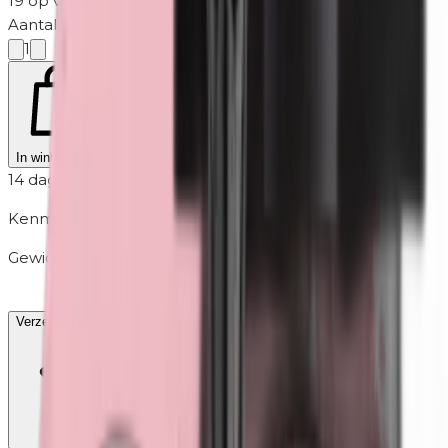
19 op voorraad
·
2-5 werkdagen
Aantal
1
In winkelmand
14 dagen retour
Kenmerken
Gewicht
0.018g
Verzending & retour