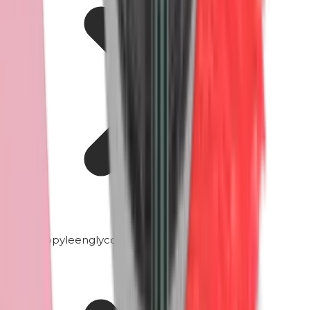
Propyleenglycol