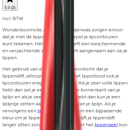
5.0
(
2
)
Incl. BTW
Wonderboomolie, palmolie en bijenwas zorgen ervoor
dat je met dit lippotlood heel soepel je lipcontouren
kunt tekenen. Het lippotlood heeft een beschermende
en verzachtende werking en voelt aangenaam aan op je
lippen.
Het gebruik van een lippotlood voorkomt dat je
lippenstift uitloopt. Je kunt met het lippotlood ook je
lipcontouren enigszins corrigeren. Als je zeer volle lippen
hebt dan zet je een liplijntje aan de binnenkant van je
liplijn en als je zeer smalle lippen hebt dan kun je een
liplijntje zetten aan de buitenkant van je liplijn. Als je
vervolgens een
lippenstift
gebruikt in een bijpassende
kleur om je lippen te kleuren dan blijft je lippenstift
langer zitten zonder uit te lopen. Met het
lippenseel
kun