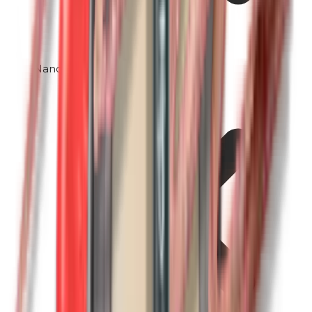
Nanodeeltjes