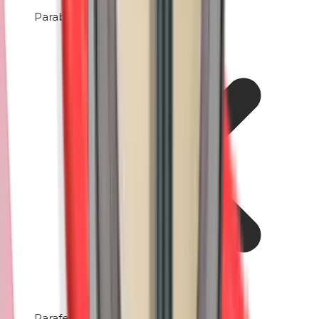
Parabenen
Parafenyleendiamine (PPD)