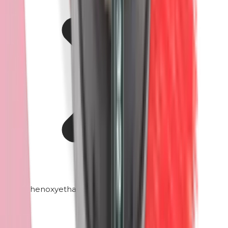
Phenoxyethanol