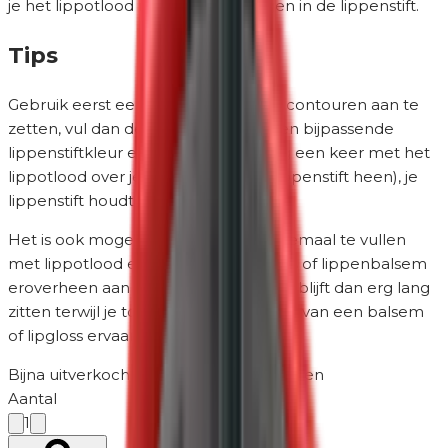
je het lippotlood mooi laten vervagen in de lippenstift.
Tips
Gebruik eerst een lippotlood om de contouren aan te
zetten, vul dan de contouren met een bijpassende
lippenstiftkleur en ga vervolgens nog een keer met het
lippotlood over je lippen (over alle lippenstift heen), je
lippenstift houdt dan 8 tot 10 uur!
Het is ook mogelijk om de lippen helemaal te vullen
met lippotlood en daarna een lipgloss of lippenbalsem
eroverheen aan te brengen. De kleur blijft dan erg lang
zitten terwijl je toch het zachte gevoel van een balsem
of lipgloss ervaart.
Bijna uitverkocht — nog 5
·
2-5 werkdagen
Aantal
1