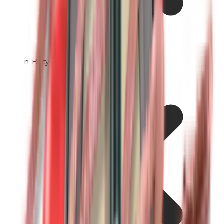
n-Butylparabenen