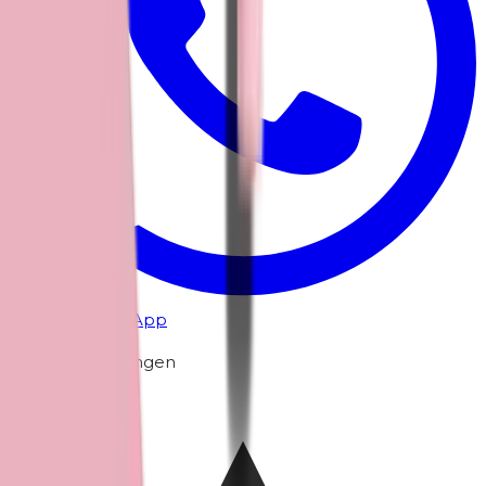
Chat via WhatsApp
Klantbeoordelingen
5.0