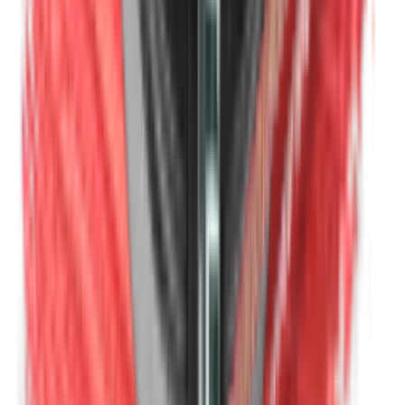
Isobutylparabenen