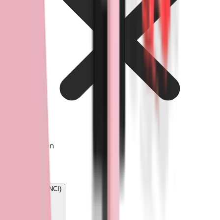
Tolueen
Gewicht
0.007g
Ingrediënten (INCI)