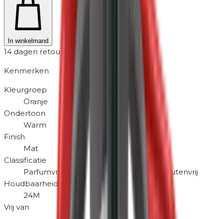
In winkelmand
14 dagen retour
Kenmerken
Kleurgroep
Oranje
Ondertoon
Warm
Finish
Mat
Classificatie
Parfumvrij
Hypoallergeen
Dierproefvrij
Glutenvrij
Houdbaarheid na openen
24M
Vrij van