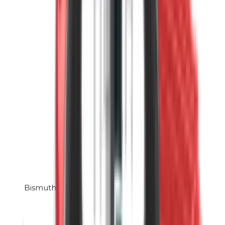
Bismuthoxychloride