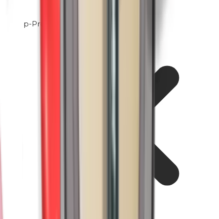
p-Propylparabenen