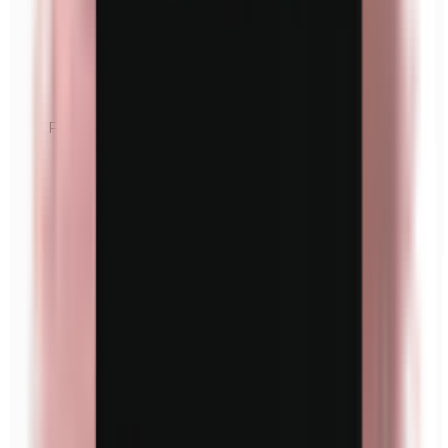
Formaldéhyde