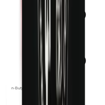
n-Butylparabènes