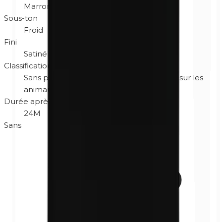
Marron
Sous-ton
Froid
Fini
Satiné
Classification
Sans parfum
Hypoallergénique
Non testé sur les
animaux
Sans gluten
Durée après ouverture
24M
Sans