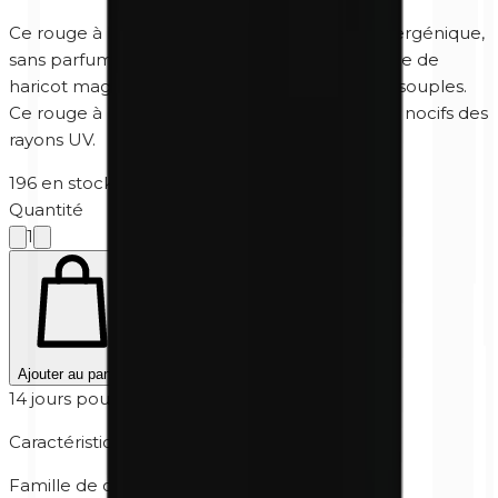
Ce rouge à lèvres brun beige minéral, hypoallergénique,
sans parfum et sans paraben, contient de l'huile de
haricot magique qui rend les lèvres douces et souples.
Ce rouge à lèvres protège les lèvres des effets nocifs des
rayons UV.
196 en stock
·
5-10 jours ouvrables
Quantité
1
Ajouter au panier
14 jours pour retourner
Caractéristiques
Famille de couleur