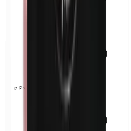
p-Propylparabènes