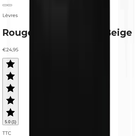
Lèvres
Rouges à Lèvres | 125 Beige
€24,95
5.0
(
1
)
TTC