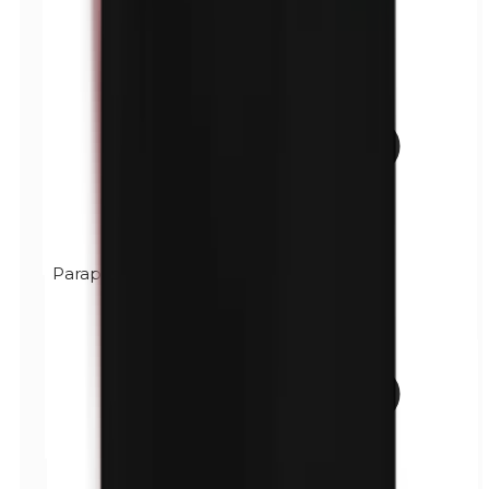
Paraphénylènediamine (PPD)