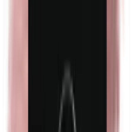
Isobutylparabènes