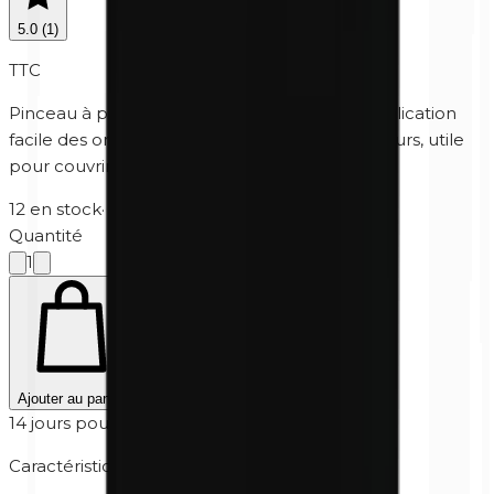
5.0
(
1
)
TTC
Pinceau à paupières extra-doux pour une application
facile des ombres à paupières et des correcteurs, utile
pour couvrir les petites taches.
12 en stock
·
5-10 jours ouvrables
Quantité
1
Ajouter au panier
14 jours pour retourner
Caractéristiques