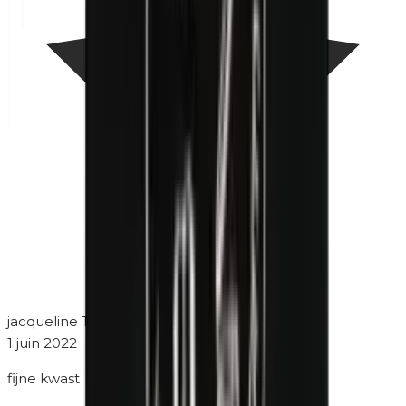
jacqueline Theeuwen
1 juin 2022
fijne kwast