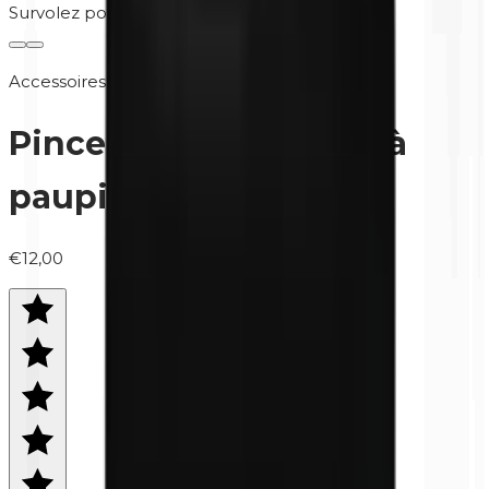
Survolez pour zoomer
Accessoires
Pinceau pour ombres à
paupières | Large
€12,00