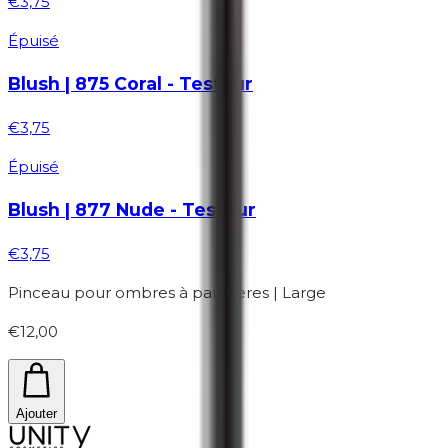
€3,75
Épuisé
Blush | 875 Coral - Testeur
€3,75
Épuisé
Blush | 877 Nude - Testeur
€3,75
Pinceau pour ombres à paupières | Large
€12,00
Ajouter