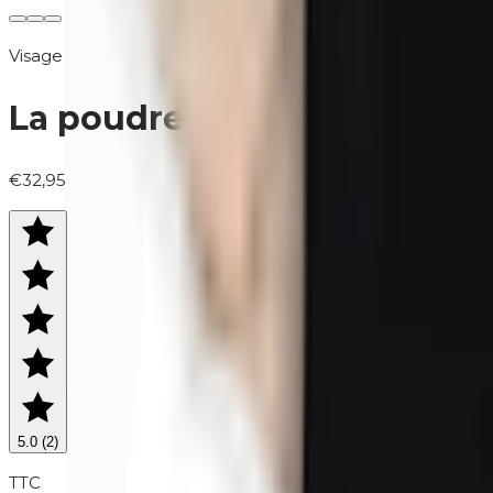
Visage
La poudre visage | 820 Tran
€32,95
5.0
(
2
)
TTC