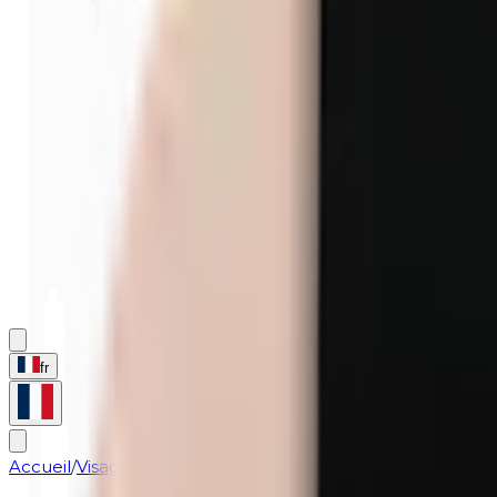
fr
Accueil
/
Visage
/
La poudre visage | 820 Translucent