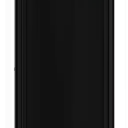
Paraphénylènediamine (PPD)