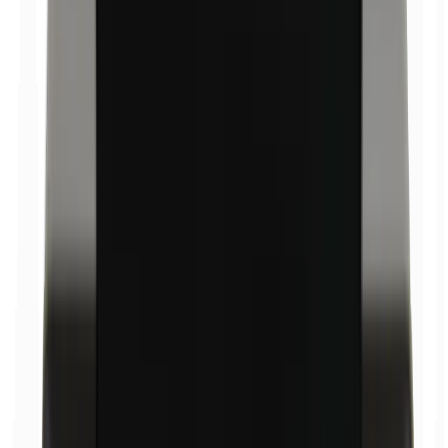
Oxychlorure de bismuth