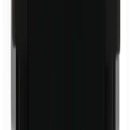
Éthylparabènes