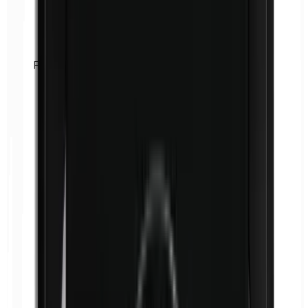
Formaldéhyde