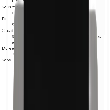
Bleu, Mix, Violet
Sous-ton
Chaud
Fini
Satiné
Classification
Sans parfum
Hypoallergénique
Non testé sur les
animaux
Sans gluten
Végane
Durée après ouverture
24M
Sans