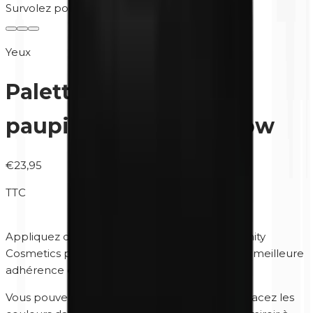
Survolez pour zoomer
Yeux
Palette Duo Ombre a
paupieres | Natural Glow
€23,95
TTC
Appliquez d'abord
Base et fixateur yeux
de Unity
Cosmetics pour une couleur plus intense, une meilleure
adhérence et une meilleure couverture !
Vous pouvez choisir l'ordre dans lequel vous placez les