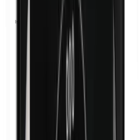
Isobutylparabènes