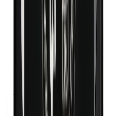
n-Butylparabènes