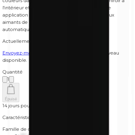
couleurs dans la boîte. La boîte comporte un miroir à
l'intérieur et un applicateur sans latex pour une
application rapide du fard à paupières. Grâce aux
aimants de la boîte, les couleurs restent
automatiquement en place.
Actuellement en rupture de stock
Envoyez-moi un message
lorsqu'il sera de nouveau
disponible.
Quantité
1
Épuisé
14 jours pour retourner
Caractéristiques
Famille de couleur