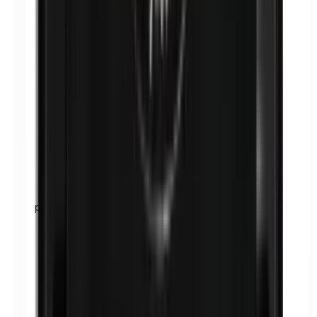
p-Propylparabènes