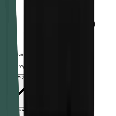
Toluène
Poids
0.007g
Ingrédients (INCI)
Livraison & retour