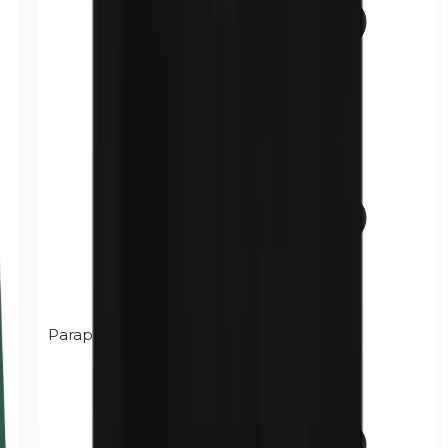
Paraphénylènediamine (PPD)