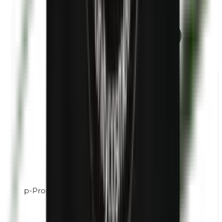
p-Propylparabènes