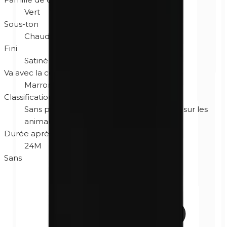
Vert
Sous-ton
Chaud
Fini
Satiné
Va avec la couleur des yeux
Marron
Gris
Vert
Classification
Sans parfum
Hypoallergénique
Non testé sur les
animaux
Sans gluten
Durée après ouverture
24M
Sans