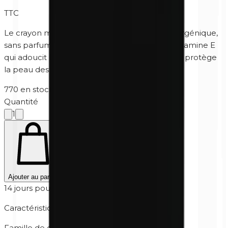
TTC
Le crayon minéral vert pour les yeux, hypoallergénique,
sans parfum et sans paraben, contient de la
vitamine E
qui adoucit la peau et du dioxyde de titane qui protège
la peau des effets nocifs des rayons UV.
770 en stock
·
5-10 jours ouvrables
Quantité
1
Ajouter au panier
14 jours pour retourner
Caractéristiques
Famille de couleur