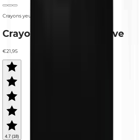
Crayons yeux
Crayon à yeux | 396 Olive
€21,95
4.7
(
18
)