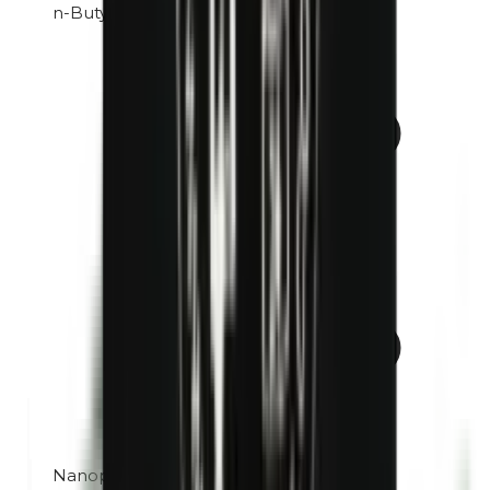
n-Butylparabènes
Nanoparticules