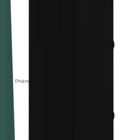
Phénoxyéthanol