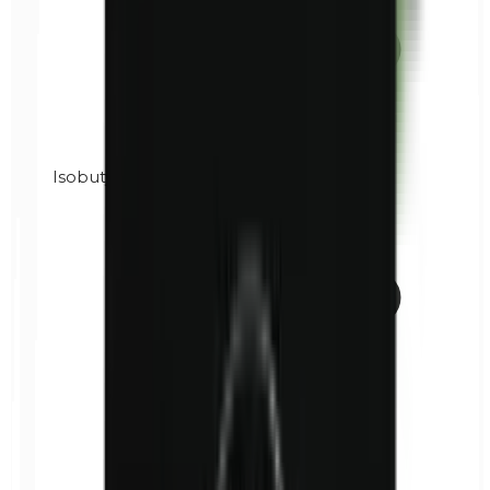
Isobutylparabènes