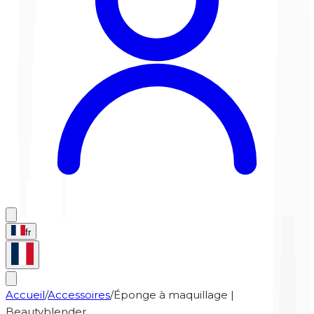
fr
Accueil
/
Accessoires
/
Éponge à maquillage |
Beautyblender