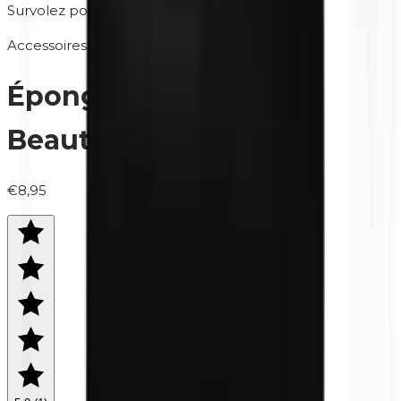
Survolez pour zoomer
Accessoires
Éponge à maquillage |
Beautyblender
€8,95