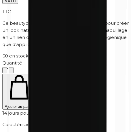
5.0
(
1
)
TTC
Ce beautyblender pratique est indispensable pour créer
un look naturel. Vous pouvez terminer votre maquillage
en un rien de temps et c'est beaucoup plus hygiénique
que d'appliquer un produit avec les mains.
60 en stock
·
5-10 jours ouvrables
Quantité
1
Ajouter au panier
14 jours pour retourner
Caractéristiques