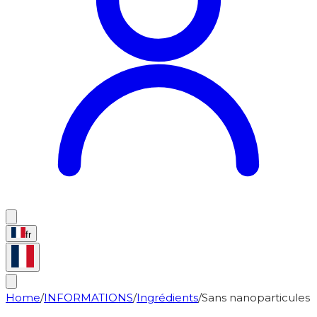
fr
Home
/
INFORMATIONS
/
Ingrédients
/
Sans nanoparticules