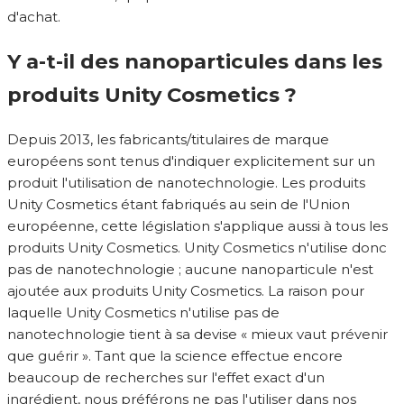
d'achat.
Y a-t-il des nanoparticules dans les
produits Unity Cosmetics ?
Depuis 2013, les fabricants/titulaires de marque
européens sont tenus d'indiquer explicitement sur un
produit l'utilisation de nanotechnologie. Les produits
Unity Cosmetics étant fabriqués au sein de l'Union
européenne, cette législation s'applique aussi à tous les
produits Unity Cosmetics. Unity Cosmetics n'utilise donc
pas de nanotechnologie ; aucune nanoparticule n'est
ajoutée aux produits Unity Cosmetics. La raison pour
laquelle Unity Cosmetics n'utilise pas de
nanotechnologie tient à sa devise « mieux vaut prévenir
que guérir ». Tant que la science effectue encore
beaucoup de recherches sur l'effet exact d'un
ingrédient, nous préférons ne pas l'utiliser dans nos