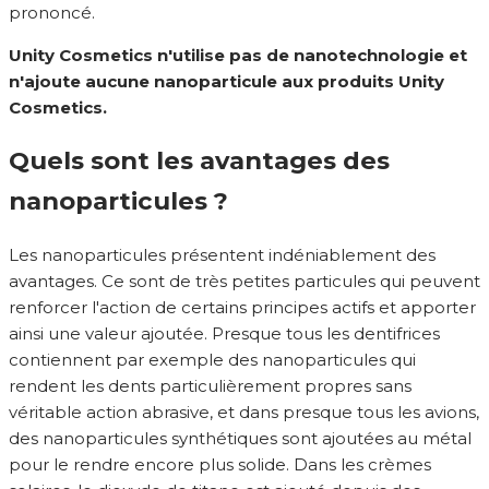
prononcé.
Unity Cosmetics n'utilise pas de nanotechnologie et
n'ajoute aucune nanoparticule aux produits Unity
Cosmetics.
Quels sont les avantages des
nanoparticules ?
Les nanoparticules présentent indéniablement des
avantages. Ce sont de très petites particules qui peuvent
renforcer l'action de certains principes actifs et apporter
ainsi une valeur ajoutée. Presque tous les dentifrices
contiennent par exemple des nanoparticules qui
rendent les dents particulièrement propres sans
véritable action abrasive, et dans presque tous les avions,
des nanoparticules synthétiques sont ajoutées au métal
pour le rendre encore plus solide. Dans les crèmes