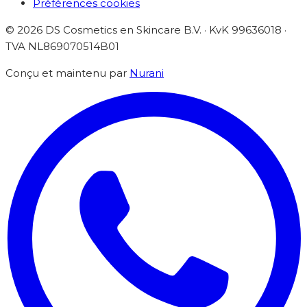
Préférences cookies
©
2026
DS Cosmetics en Skincare B.V. · KvK 99636018 ·
TVA
NL869070514B01
Conçu et maintenu par
Nurani