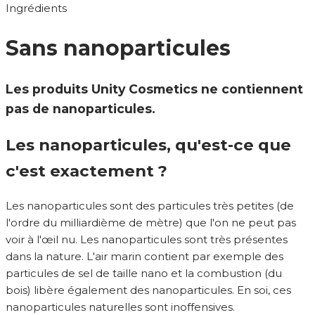
Ingrédients
Sans nanoparticules
Les produits Unity Cosmetics ne contiennent
pas de nanoparticules.
Les nanoparticules, qu'est-ce que
c'est exactement ?
Les nanoparticules sont des particules très petites (de
l'ordre du milliardième de mètre) que l'on ne peut pas
voir à l'œil nu. Les nanoparticules sont très présentes
dans la nature. L'air marin contient par exemple des
particules de sel de taille nano et la combustion (du
bois) libère également des nanoparticules. En soi, ces
nanoparticules naturelles sont inoffensives.