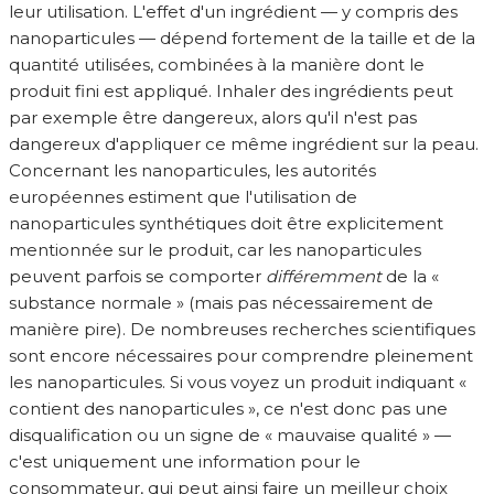
leur utilisation. L'effet d'un ingrédient — y compris des
nanoparticules — dépend fortement de la taille et de la
quantité utilisées, combinées à la manière dont le
produit fini est appliqué. Inhaler des ingrédients peut
par exemple être dangereux, alors qu'il n'est pas
dangereux d'appliquer ce même ingrédient sur la peau.
Concernant les nanoparticules, les autorités
européennes estiment que l'utilisation de
nanoparticules synthétiques doit être explicitement
mentionnée sur le produit, car les nanoparticules
peuvent parfois se comporter
différemment
de la «
substance normale » (mais pas nécessairement de
manière pire). De nombreuses recherches scientifiques
sont encore nécessaires pour comprendre pleinement
les nanoparticules. Si vous voyez un produit indiquant «
contient des nanoparticules », ce n'est donc pas une
disqualification ou un signe de « mauvaise qualité » —
c'est uniquement une information pour le
consommateur, qui peut ainsi faire un meilleur choix