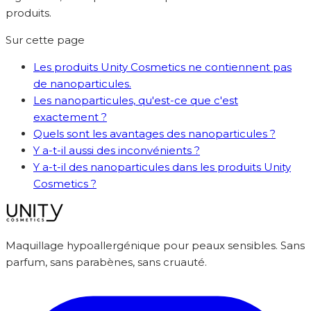
produits.
Sur cette page
Les produits Unity Cosmetics ne contiennent pas
de nanoparticules.
Les nanoparticules, qu'est-ce que c'est
exactement ?
Quels sont les avantages des nanoparticules ?
Y a-t-il aussi des inconvénients ?
Y a-t-il des nanoparticules dans les produits Unity
Cosmetics ?
Maquillage hypoallergénique pour peaux sensibles. Sans
parfum, sans parabènes, sans cruauté.