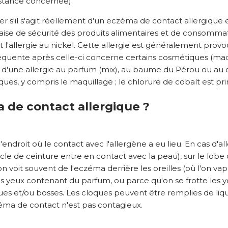
bstance concernée).
s'il s'agit réellement d'un eczéma de contact allergique e
ise de sécurité des produits alimentaires et de consommati
 l'allergie au nickel. Cette allergie est généralement provo
réquente après celle-ci concerne certains cosmétiques (maqui
nt d'une allergie au parfum (mix), au baume du Pérou ou au
es, y compris le maquillage ; le chlorure de cobalt est princ
de contact allergique ?
'endroit où le contact avec l'allergène a eu lieu. En cas d'a
e de ceinture entre en contact avec la peau), sur le lobe de
 voit souvent de l'eczéma derrière les oreilles (où l'on vapo
es yeux contenant du parfum, ou parce qu'on se frotte les ye
es et/ou bosses. Les cloques peuvent être remplies de liqu
éma de contact n'est pas contagieux.