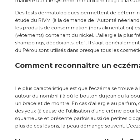
manière dont le système immunitaire réagit à la su
Des tests dermatologiques permettent de déterminer 
étude du RIVM (à la demande de l'Autorité néerlanda
les produits de consommation (hors alimentation) est
(vêtements) contenant du nickel. L'allergie la plus f
shampoings, déodorants, etc.). Il s'agit généraleme
du Pérou sont utilisés dans presque tous les cosmétiqu
Comment reconnaître un eczéma 
Le plus caractéristique est que l'eczéma se trouve à l
autour du nombril (là où le bouton du jean ou la boucl
un bracelet de montre. En cas d'allergie au parfum, on
des yeux (à cause de l'utilisation d'une crème pour l
squameuse et présente parfois aussi de petites cloqu
plus de ces lésions, la peau démange souvent. L'ecz