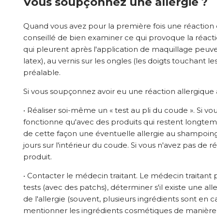
Vous soupçonnez une allergie ?
Quand vous avez pour la première fois une réaction c
conseillé de bien examiner ce qui provoque la réacti
qui pleurent après l'application de maquillage peuv
latex), au vernis sur les ongles (les doigts touchant 
préalable.
Si vous soupçonnez avoir eu une réaction allergiqu
• Réaliser soi-même un « test au pli du coude ». Si v
fonctionne qu'avec des produits qui restent longte
de cette façon une éventuelle allergie au shampoing 
jours sur l'intérieur du coude. Si vous n'avez pas de
produit.
• Contacter le médecin traitant. Le médecin traitan
tests (avec des patchs), déterminer s'il existe une all
de l'allergie (souvent, plusieurs ingrédients sont e
mentionner les ingrédients cosmétiques de manière un