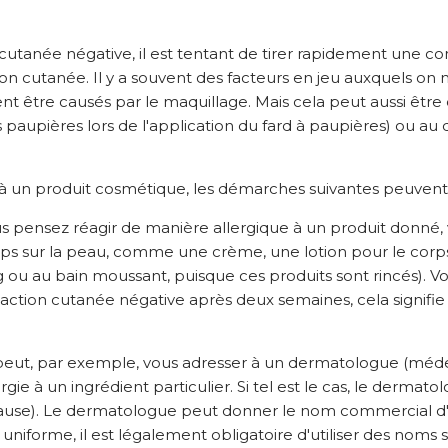
utanée négative, il est tentant de tirer rapidement une co
on cutanée. Il y a souvent des facteurs en jeu auxquels on 
ent être causés par le maquillage. Mais cela peut aussi êt
les paupières lors de l'application du fard à paupières) ou au
e à un produit cosmétique, les démarches suivantes peuve
ous pensez réagir de manière allergique à un produit donné, 
mps sur la peau, comme une crème, une lotion pour le corp
ou au bain moussant, puisque ces produits sont rincés). Vo
 réaction cutanée négative après deux semaines, cela signifi
t peut, par exemple, vous adresser à un dermatologue (méde
ergie à un ingrédient particulier. Si tel est le cas, le derm
n cause). Le dermatologue peut donner le nom commercial d'u
iforme, il est légalement obligatoire d'utiliser des noms s