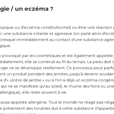
gie / un eczéma ?
opique ou d'eczéma constitutionnel) ou être une réaction à
vec une substance irritante et agressive (on parle alors d'ec
t presque immédiatement au contact d'une substance agres
gique.
ma provoqué par les cosmétiques et est également appelée 
édiatement, elle se construit au fil du temps. La peau doi
rgie ne se développe réellement. Ce processus peut parfois
ent un produit pendant des années, jusqu'à devenir soudai
 ulcère de jambe » ou si l'on a déjà un eczéma congénital), 
 qui ne se manifeste qu'au soleil), le rhume des foins ou u
lergique), elle reste souvent à vie.
 aussi appelée allergène. Tout le monde ne réagit pas néga
ne présentent des troubles dus à cette substance (l'appari