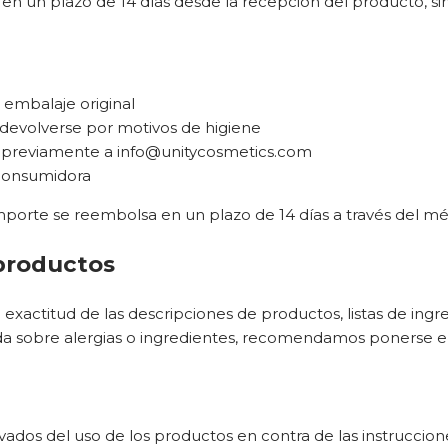
en un plazo de 14 días desde la recepción del producto, si
u embalaje original
devolverse por motivos de higiene
 previamente a
info@unitycosmetics.com
 consumidora
importe se reembolsa en un plazo de 14 días a través del mé
 productos
 exactitud de las descripciones de productos, listas de ing
uda sobre alergias o ingredientes, recomendamos ponerse e
vados del uso de los productos en contra de las instruccion