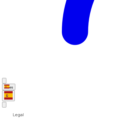
es
Legal