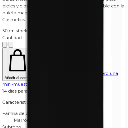
pieles y ojos sensibles. El recambio es compatible con la
paleta magnética de sombras de ojos de Unity
Cosmetics.
30 en stock
·
5-10 días hábiles
Cantidad
1
¿No estás seguro? Prueba primero una
Añadir al carrito
mini-muestra
€
4,95
14 días para devolver
Características
Familia de color
Marrón
Subtono