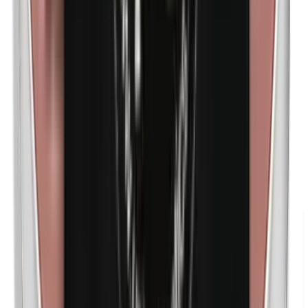
n-Butilparabenos