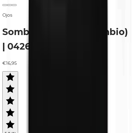
Ojos
Sombra de ojos (recambio)
| 0426 Mocha
€16,95