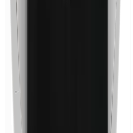
p-Propilparabenos