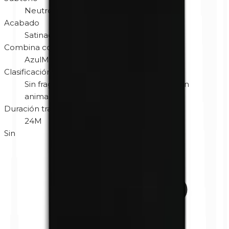
Neutro
Acabado
Satinado
Combina con color de ojos
Azul
Marrón
Verde
Clasificación
Sin fragancia
Hipoalergénico
No testado en
animales
Sin gluten
Vegano
Duración tras abrir
24M
Sin