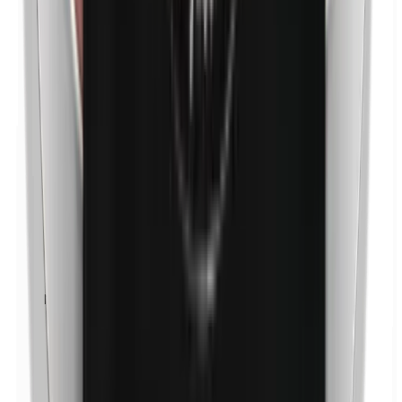
Níquel