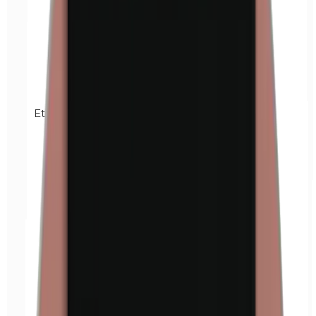
Etilparabenos