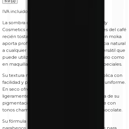
5.0
(
1
)
IVA incluido
La sombra de ojos mineral Mocha 0426 de Unity
Cosmetics está inspirada en los intensos matices del café
recién tostado y el cacao. Su cálido tono marrón moka
aporta profundidad, sofisticación y una elegancia natural
a cualquier maquillaje. Es una tonalidad muy versátil que
puede utilizarse tanto en looks discretos de diario como
en maquillajes más intensos para ocasiones especiales.
Su textura mineral, suave y aterciopelada, se aplica con
facilidad y permite difuminar el color de forma uniforme.
En seco ofrece un acabado delicado y natural;
ligeramente humedecida revela toda la riqueza de su
pigmentación. Mocha combina perfectamente con
tonos champagne, dorados, beige y marrón chocolate.
Su fórmula hipoalergénica, libre de perfume y
parabenos, ha sido desarrollada especialmente para