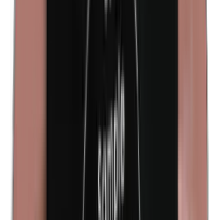
Isobutilparabenos