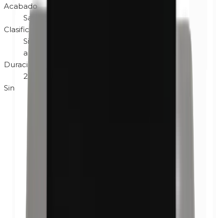
Acabado
Satinado
Clasificación
Sin fragancia
Hipoalergénico
No testado en
animales
Sin gluten
Vegano
Duración tras abrir
24M
Sin