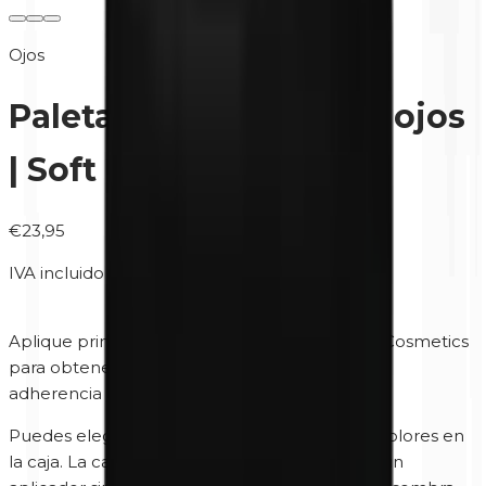
Ojos
Paleta Duo Sombra de ojos
| Soft Luna
€23,95
IVA incluido
Aplique primero el
Primer para Ojos
de Unity Cosmetics
para obtener un color más intenso, una mejor
adherencia y una mayor cobertura.
Puedes elegir el orden en el que colocas los colores en
la caja. La caja tiene un espejo en el interior y un