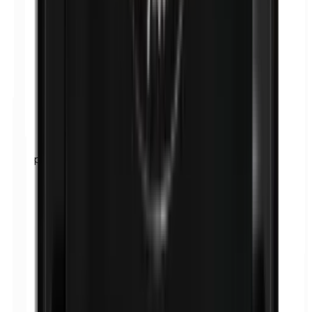
p-Propilparabenos