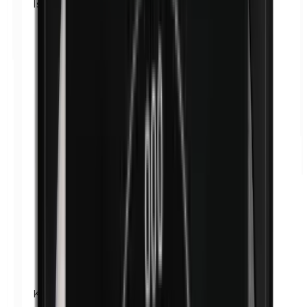
Isobutilparabenos
Kathon