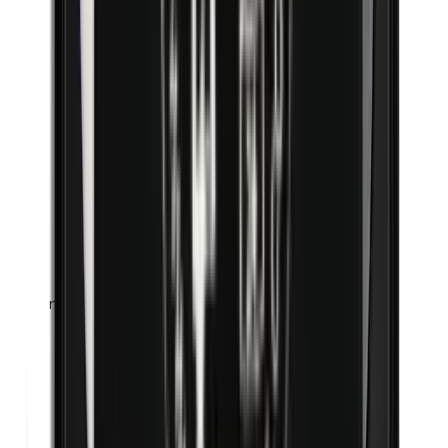
n-Butilparabenos