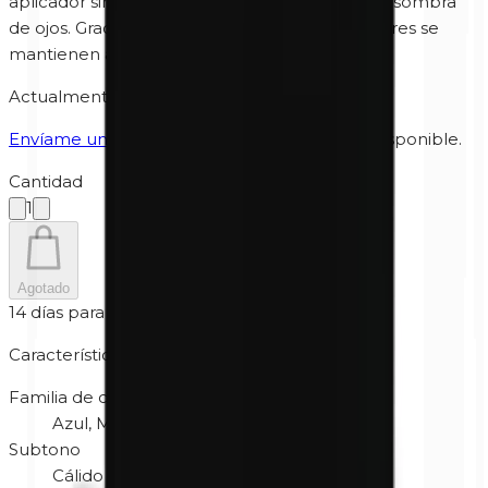
aplicador sin látex para aplicar rápidamente la sombra
de ojos. Gracias a los imanes de la caja, los colores se
mantienen automáticamente en su sitio.
Actualmente agotado
Envíame un mensaje
cuando vuelva a estar disponible.
Cantidad
1
Agotado
14 días para devolver
Características
Familia de color
Azul, Mix, Morado
Subtono
Cálido