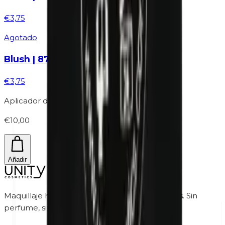
€3,75
Agotado
Blush | 877 Nude - Probador de tono
€3,75
Aplicador de rimel | 25 piezas
€10,00
Añadir
Maquillaje hipoalergénico para pieles sensibles. Sin
perfume, sin parabenos, sin crueldad.