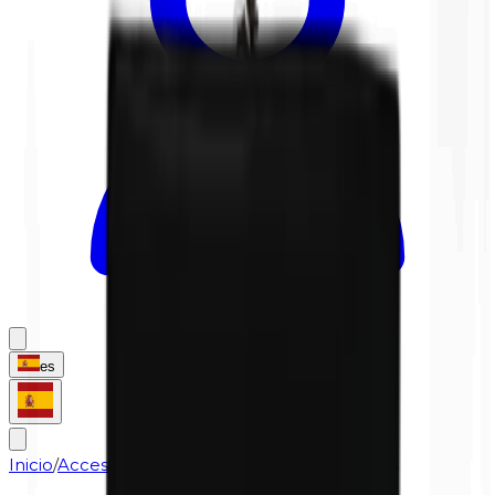
es
Inicio
/
Accesorios
/
Aplicador de rimel | 25 piezas