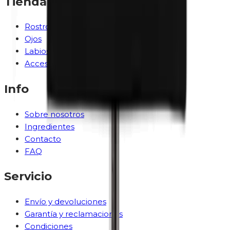
Tienda
Rostro
Ojos
Labios
Accesorios
Info
Sobre nosotros
Ingredientes
Contacto
FAQ
Servicio
Envío y devoluciones
Garantía y reclamaciones
Condiciones