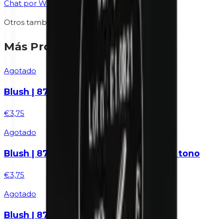
Chat por WhatsApp
Otros también vieron
Más Productos
Agotado
Blush | 872 Pink - Probador de tono
€3,75
Agotado
Blush | 874 Rosy Brown - Probador de tono
€3,75
Agotado
Blush | 875 Coral - Probador de tono