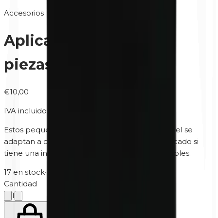
Accesorios
Aplicador de rimel | 25
piezas
€10,00
IVA incluido
Estos pequeños cepillos desechables para rímel se
adaptan a cualquier rímel. Especialmente indicado si
tiene una infección ocular o los ojos muy sensibles.
17 en stock
·
5-10 días hábiles
Cantidad
1