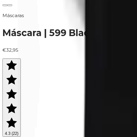
Máscaras
Máscara | 599 Black
€32,95
4.3
(
22
)