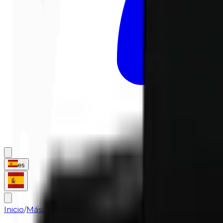
es
Inicio
/
Máscaras
/
Máscara | 599 Black