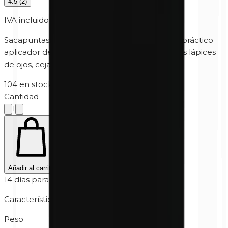
4.5
(
2
)
IVA incluido
Sacapuntas doble de Unity Cosmetics con un práctico
aplicador de limpieza. Ideal para afilar todos los lápices
de ojos, cejas y labios de Unity Cosmetics.
104 en stock
·
5-10 días hábiles
Cantidad
1
Añadir al carrito
14 días para devolver
Características
Peso