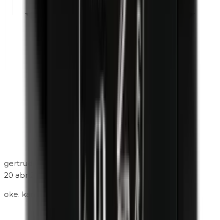
gertrude buis
20 abr 2024
oke. kan ermee slijpen!