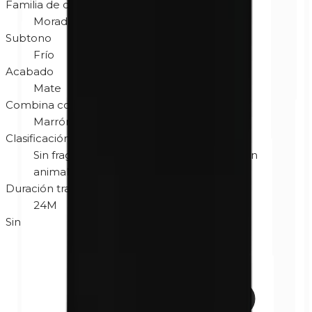
Familia de color
Morado
Subtono
Frío
Acabado
Mate
Combina con color de ojos
Marrón
Gris
Verde
Clasificación
Sin fragancia
Hipoalergénico
No testado en
animales
Sin gluten
Duración tras abrir
24M
Sin