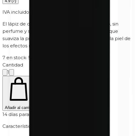
4.9
(
7
)
IVA incluido
El lápiz de ojos morado mineral hipoalergénico, sin
perfume y sin parabenos, contiene vitamina E que
suaviza la piel y dióxido de titanio que protege la piel de
los efectos nocivos de los rayos UV.
7 en stock
·
5-10 días hábiles
Cantidad
1
Añadir al carrito
14 días para devolver
Características