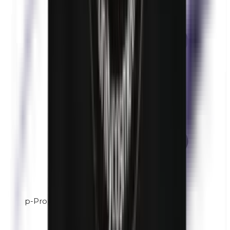
p-Propilparabenos