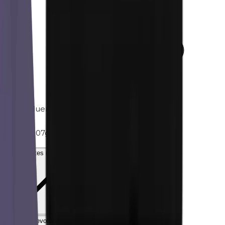
Tolueno
Peso
0.007g
Ingredientes (INCI)
Envío y devolución