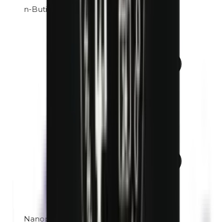
n-Butilparabenos
Nanopartículas