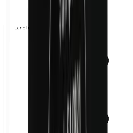
Lanolina (grasa de lana)