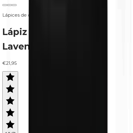
Lápices de ojos
Lápiz de ojos | 368
Lavender
€21,95