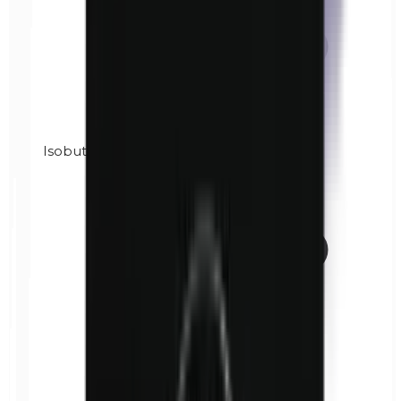
Isobutilparabenos