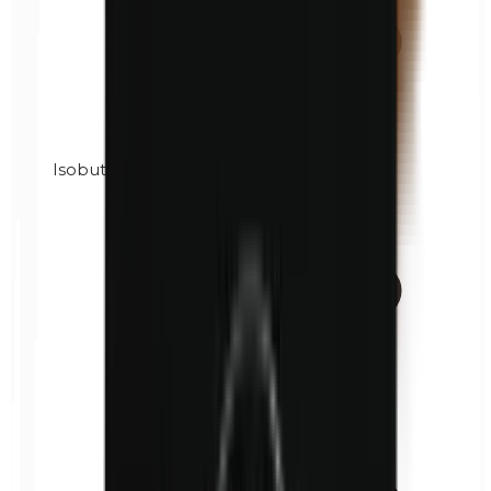
Isobutilparabenos