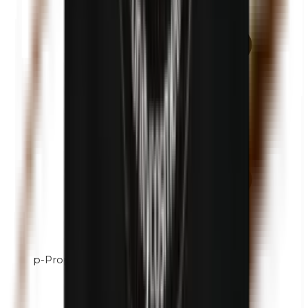
p-Propilparabenos