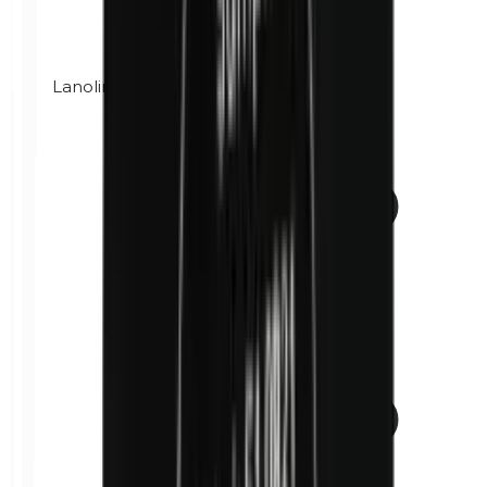
Lanolina (grasa de lana)