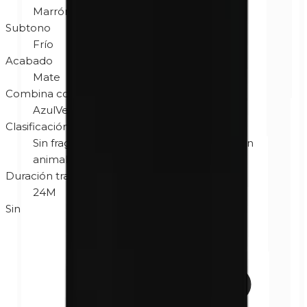
Marrón
Subtono
Frío
Acabado
Mate
Combina con color de ojos
Azul
Verde
Clasificación
Sin fragancia
Hipoalergénico
No testado en
animales
Sin gluten
Duración tras abrir
24M
Sin