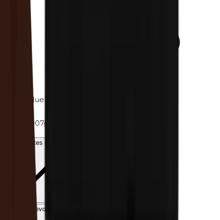
Tolueno
Peso
0.007g
Ingredientes (INCI)
Envío y devolución