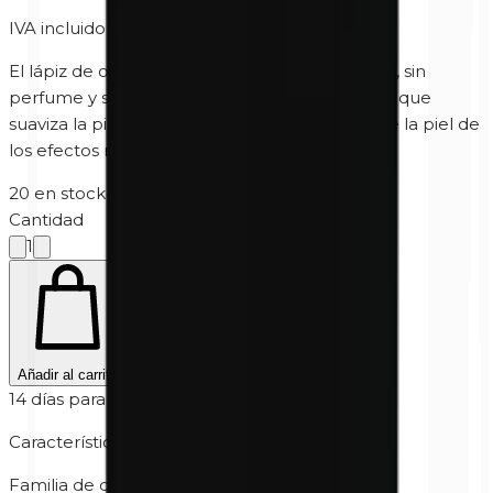
IVA incluido
El lápiz de ojos marrón mineral hipoalergénico, sin
perfume y sin parabenos, contiene vitamina E, que
suaviza la piel, y dióxido de titanio, que protege la piel de
los efectos nocivos de los rayos UV.
20 en stock
·
5-10 días hábiles
Cantidad
1
Añadir al carrito
14 días para devolver
Características
Familia de color