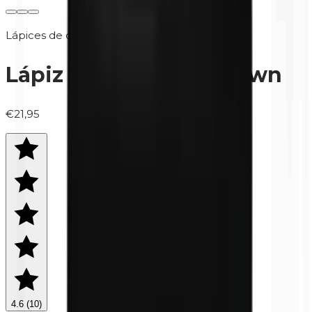
Lápices de ojos
Lápiz de ojos | 327 Brown
€21,95
4.6
(
10
)