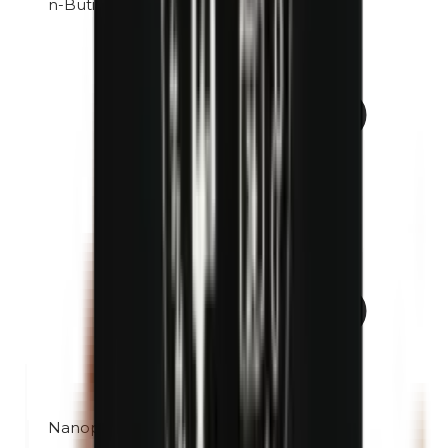
n-Butilparabenos
Nanopartículas