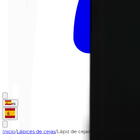
es
Inicio
/
Lápices de cejas
/
Lápiz de cejas | 610 Soft Brown