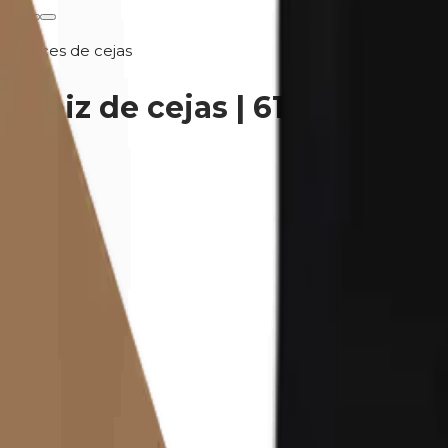
Lápices de cejas
Lápiz de cejas | 610 Soft Br
€22,95
4.7
(
3
)
IVA incluido