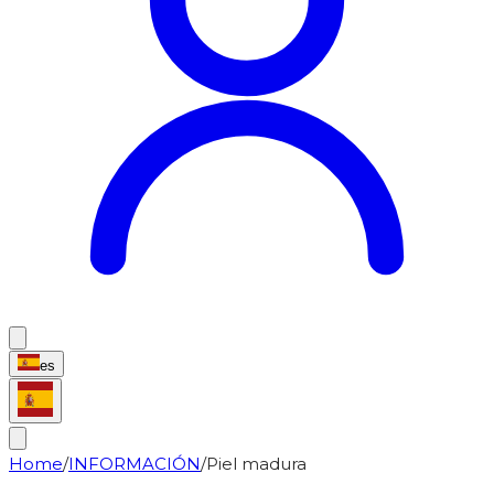
es
Home
/
INFORMACIÓN
/
Piel madura