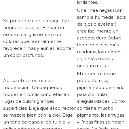
brillantes.
Una línea negra (con
sombra húmeda, lápiz
Sé prudente con el maquillaje
de ojos o eyeliner)
negro en los ojos. El marrón
crea fácilmente un
oscuro o el gris oscuro son
aspecto duro. Sobre
colores que normalmente
todo en pieles más
favorecen más y aun así aportan
maduras, los colores
un color profundo.
algo más suaves
quedan mejor.
El corrector es un
Aplica el corrector con
producto muy
moderación. Da pequeños
pigmentado pensado
toques en zonas concretas en
para disimular
lugar de cubrir grandes
irregularidades. Como
superficies. Deja que el corrector
contiene mucho
se mezcle bien con la piel. Elige
pigmento, las arrugas
un tono cercano al de tu piel y
y líneas finas se notan
aplica primero el corrector
antes. Aplícalo, por