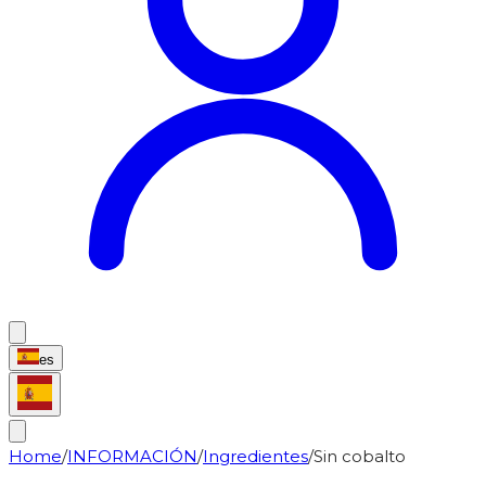
es
Home
/
INFORMACIÓN
/
Ingredientes
/
Sin cobalto