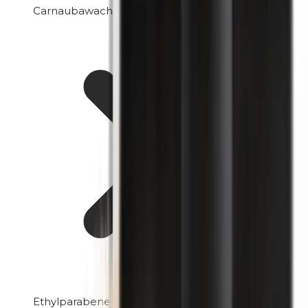
Carnaubawachs
Ethylparabene