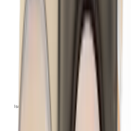
Isobutylparabene