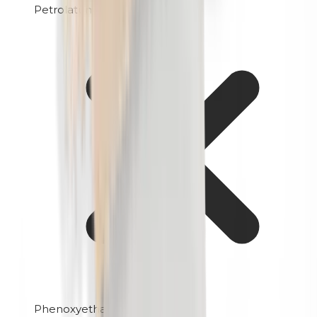
Petrolatum
Phenoxyethanol