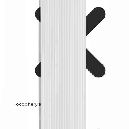
Tocopherylacetat