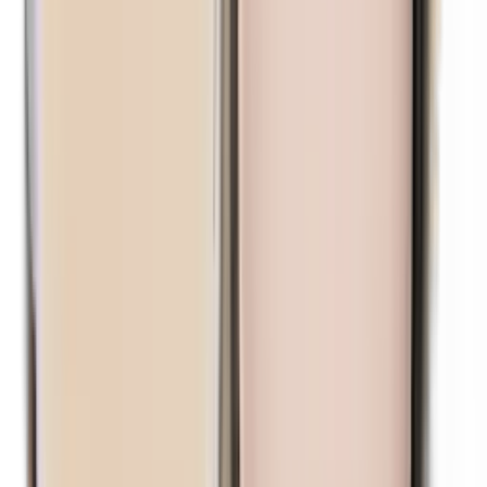
n-Butylparabene