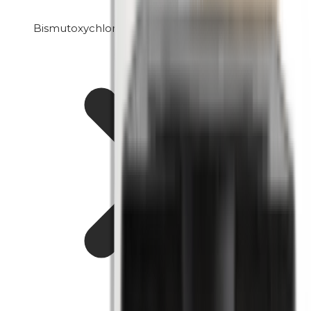
Bismutoxychlorid