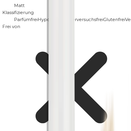
Matt
Klassifizierung
Parfümfrei
Hypoallergen
Tierversuchsfrei
Glutenfrei
Ve
Frei von