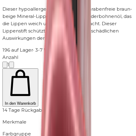
Dieser
hypoallergene
, parfüm- und parabenfreie braun-
beige Mineral-Lippenstift enthält Wunderbohnenöl, das
die Lippen weich und geschmeidig macht. Dieser
Lippenstift schützt die Lippen vor den schädlichen
Auswirkungen der UV-Strahlen.
196 auf Lager
·
3-7 Werktage
Anzahl
1
In den Warenkorb
14 Tage Rückgabe
Merkmale
Farbgruppe