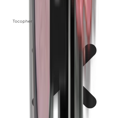
Tocopherylacetat