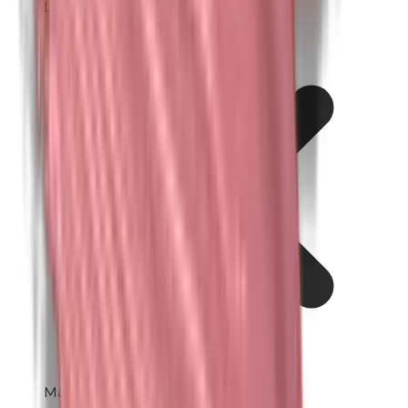
Lanolin (Wollfett)
Maismehl