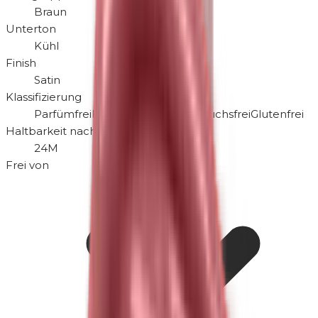
Braun
Unterton
Kühl
Finish
Satin
Klassifizierung
Parfümfrei
Hypoallergen
Tierversuchsfrei
Glutenfrei
Haltbarkeit nach Öffnen
24M
Frei von