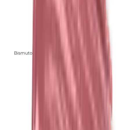
Bismutoxychlorid