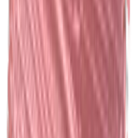
Isobutylparabene