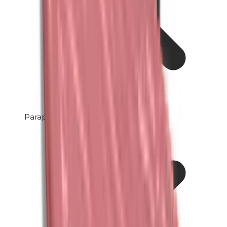
Paraphenylendiamin (PPD)