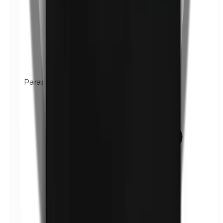
Paraphenylendiamin (PPD)