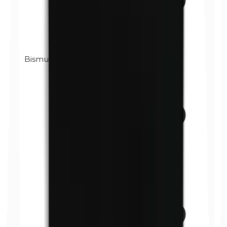
Bismutoxychlorid