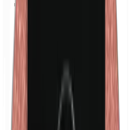
Formaldehyd
Isobutylparabene