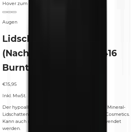
Hover zum Zoomen
Augen
Lidschatten
(Nachfüllpackung) | 0416
Burnt Red
€15,95
Inkl. MwSt.
Der
hypoallergene
, parfüm- und parabenfreie Mineral-
Lidschatten für die Magnetpaletten von Unity Cosmetics.
Kann auch nass für extra starke Deckkraft verwendet
werden.