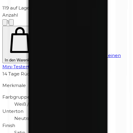
119 auf Lager
·
3-7 Werktage
Anzahl
1
Unsicher? Probieren Sie zuerst einen
In den Warenkorb
Mini-Tester
€
4,95
14 Tage Rückgabe
Merkmale
Farbgruppe
Weiß / Creme
Unterton
Neutral
Finish
Satin