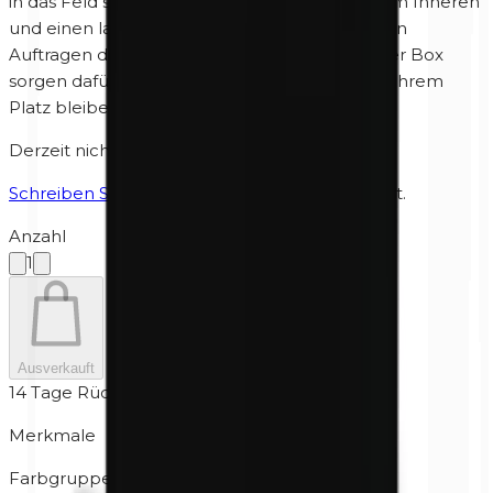
in das Feld setzen. Die Box hat einen Spiegel im Inneren
und einen latexfreien Applikator zum schnellen
Auftragen des Lidschattens. Die Magnete in der Box
sorgen dafür, dass die Farben automatisch an ihrem
Platz bleiben.
Derzeit nicht auf Lager
Schreiben Sie uns
wenn es wieder verfügbar ist.
Anzahl
1
Ausverkauft
14 Tage Rückgabe
Merkmale
Farbgruppe