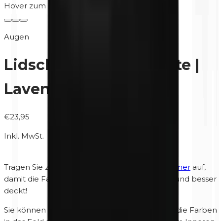
Hover zum Zoomen
Augen
Lidschatten Duo Palette |
Lavender Bliss
€23,95
Inkl. MwSt.
Tragen Sie zuerst den Unity Cosmetics
Eye Primer
auf,
damit die Farbe intensiver wird, besser haftet und besser
deckt!
Sie können die Reihenfolge wählen, in der Sie die Farben