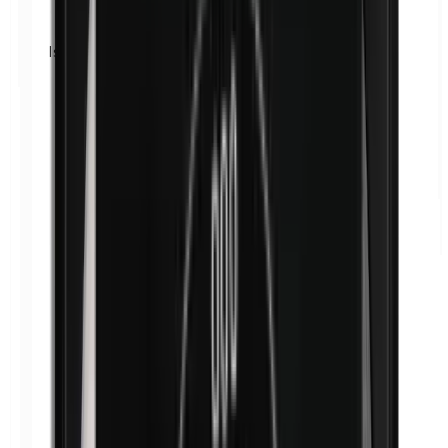
Isobutylparabene