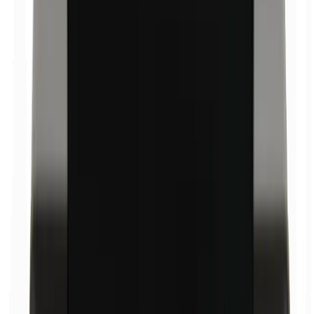
Bismutoxychlorid