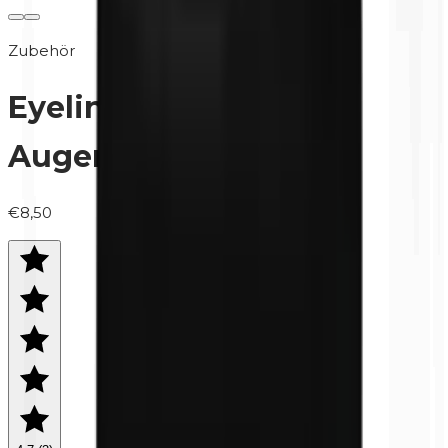
Zubehör
Eyelinerpinsel |
Augenbrauenpinsel
€8,50