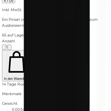
4.7
(
3
)
Inkl. MwSt.
Ein Pinsel zum Auftragen eines Lidstrichs oder zum
Ausbessern der Augenbrauen.
65 auf Lager
·
3-7 Werktage
Anzahl
1
In den Warenkorb
14 Tage Rückgabe
Merkmale
Gewicht
0.003g