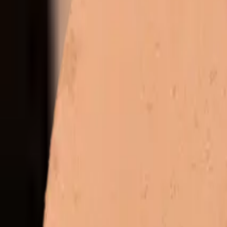
de
Startseite
/
Kollektionen
/
Bronzer