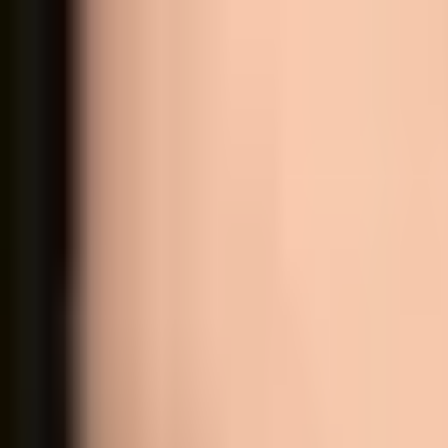
Alles shoppen
Augen
Lippen
Gesicht
Zubehör
Farbtester
Sets
Information
Über uns
Kontakt