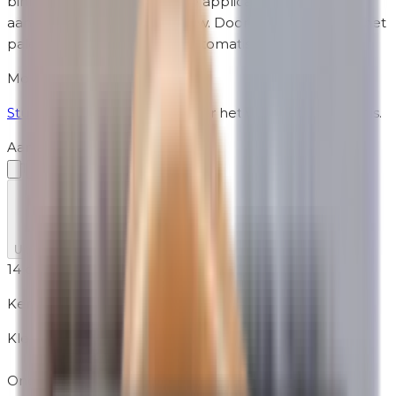
binnenzijde en een latexvrije applicator voor het snel
aanbrengen van oogschaduw. Door de magneten in het
palette blijven de kleuren automatisch vastzitten.
Momenteel niet op voorraad
Stuur me een bericht
wanneer het weer beschikbaar is.
Aantal
1
Uitverkocht
14 dagen retour
Kenmerken
Kleurgroep
Blauw
Ondertoon