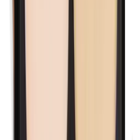
n-Butylparabenen