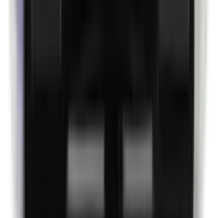
Propyleenglycol