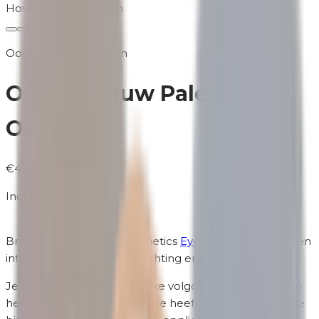
Hover om te zoomen
Oogschaduw Paletten
Oogschaduw Palette |
Ocean
€49,95
Incl. BTW
Breng eerst de Unity Cosmetics
Eyeprimer
aan voor een
intensere kleur, betere hechting en betere dekking!
Je kunt zelf bepalen in welke volgorde je de kleuren in
het palette stopt. Het palette heeft een spiegel aan de