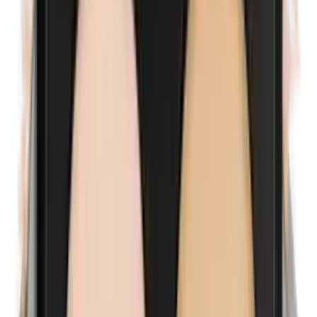
Formaldehyde
Isobutylparabenen