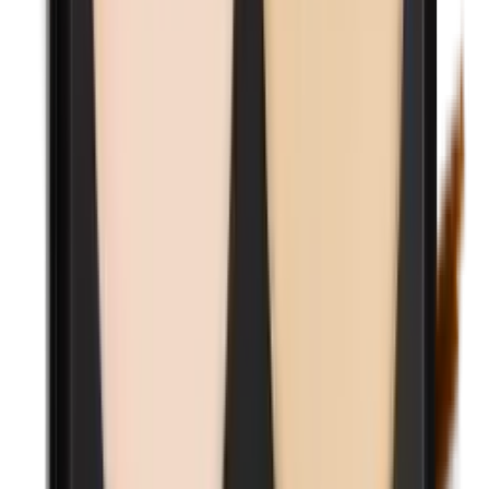
Nanodeeltjes