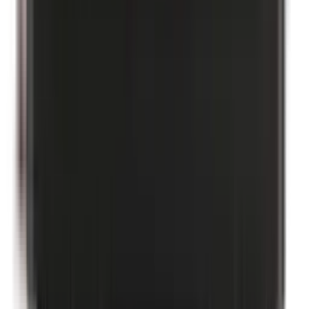
Bismuthoxychloride