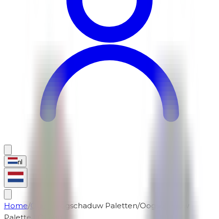
nl
Home
/
Ogen
/
Oogschaduw Paletten
/
Oogschaduw
Palette | Ocean