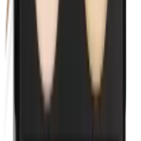
p-Propylparabenen