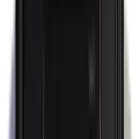
Parafenyleendiamine (PPD)