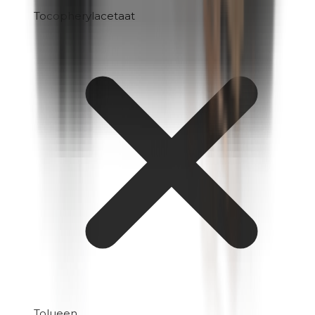
Tocopherylacetaat
Tolueen