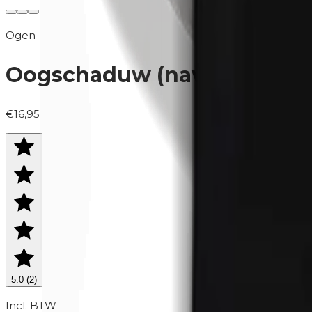
Ogen
Oogschaduw (navulling) | 0
€16,95
5.0
(
2
)
Incl. BTW