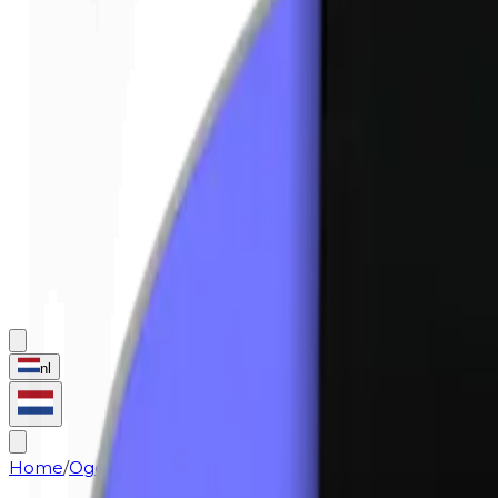
nl
Home
/
Ogen
/
Oogschaduw (navulling) | 0490 Indigo (mat)