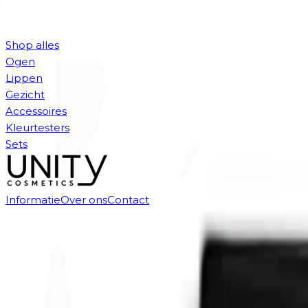
Shop alles
Ogen
Lippen
Gezicht
Accessoires
Kleurtesters
Sets
Informatie
Over ons
Contact