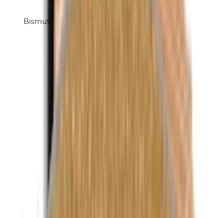
Bismuthoxychloride