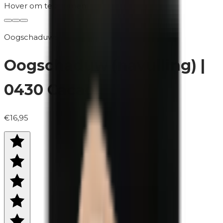
Hover om te zoomen
Oogschaduws
Oogschaduw (navulling) |
0430 Cacao
€16,95