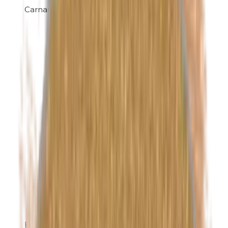
Carnaubawas
Ethylparabenen