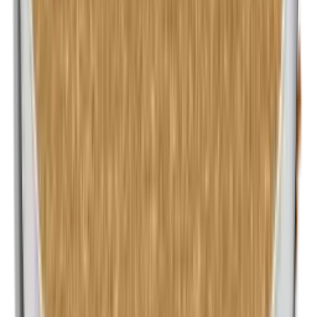
n-Butylparabenen