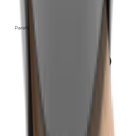
Parafenyleendiamine (PPD)