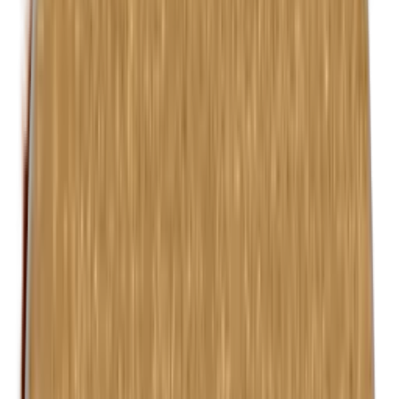
Isobutylparabenen