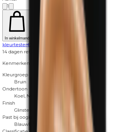
1
Niet zeker? Probeer eerst een
In winkelmand
kleurtester
€
4,95
14 dagen retour
Kenmerken
Kleurgroep
Bruin
Ondertoon
Koel, Neutraal
Finish
Glinsterend
Past bij oogkleur
Blauw
Bruin
Classificatie