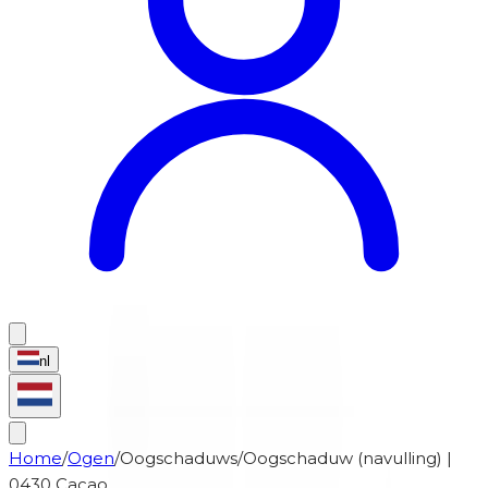
nl
Home
/
Ogen
/
Oogschaduws
/
Oogschaduw (navulling) |
0430 Cacao