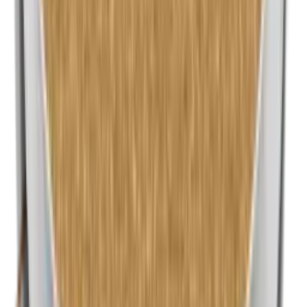
Nanodeeltjes