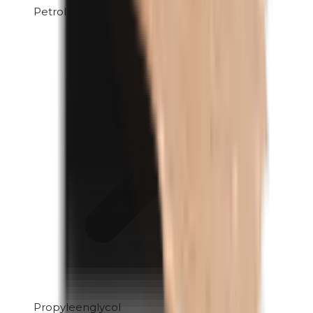
Petrolatum
Propyleenglycol