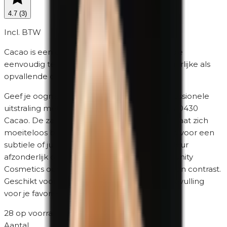
4.7
(
3
)
Incl. BTW
Cacao is een diep cacaobruin oogschaduw die
eenvoudig te combineren is met zowel natuurlijke als
opvallende ooglooks.
Geef je oogmake-up een verzorgde en professionele
uitstraling met Unity Cosmetics Oogschaduw 0430
Cacao. De zachte formule brengt egaal aan, laat zich
moeiteloos blenden en bouwt eenvoudig op voor een
subtiele of juist intensere look. Draag deze kleur
afzonderlijk of combineer hem met andere Unity
Cosmetics oogschaduwen voor extra diepte en contrast.
Geschikt voor gevoelige ogen en ideaal als navulling
voor je favoriete palette.
28 op voorraad
·
2-5 werkdagen
Aantal