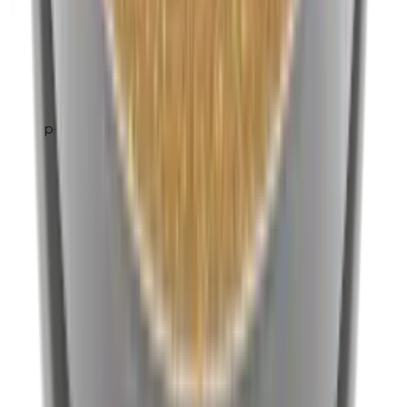
p-Propylparabenen