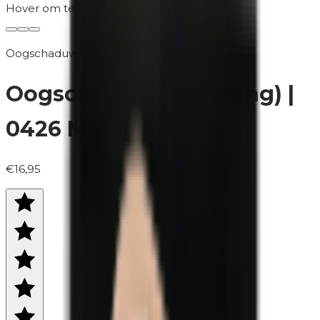
Hover om te zoomen
Oogschaduws
Oogschaduw (navulling) |
0426 Mocha
€16,95