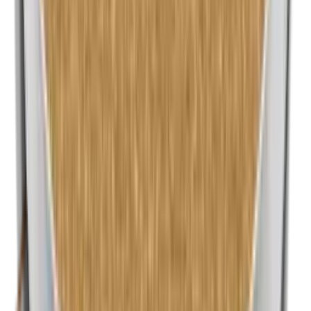
Nanodeeltjes