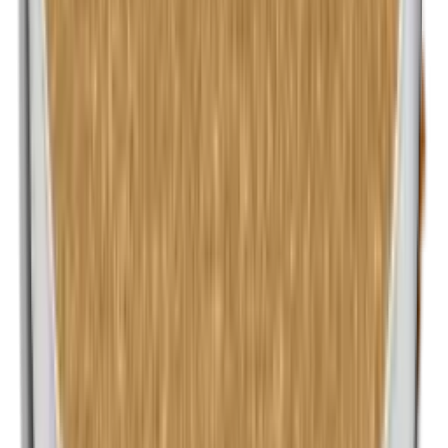
n-Butylparabenen