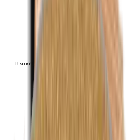
Bismuthoxychloride