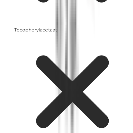
Tocopherylacetaat