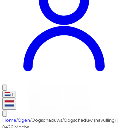
nl
Home
/
Ogen
/
Oogschaduws
/
Oogschaduw (navulling) |
0426 Mocha