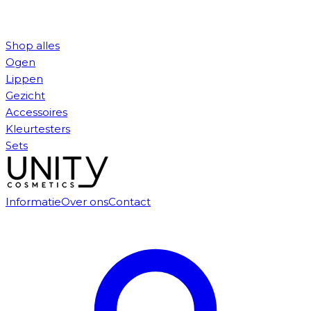
Shop alles
Ogen
Lippen
Gezicht
Accessoires
Kleurtesters
Sets
Informatie
Over ons
Contact