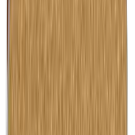
Isobutylparabenen