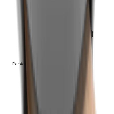
Parafenyleendiamine (PPD)