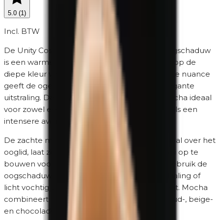
5.0
(
1
)
Incl. BTW
De Unity Cosmetics 0426 Mocha minerale oogschaduw
is een warme mokkabruine tint, geïnspireerd op de
diepe kleur van koffie en cacao. De rijke bruine nuance
geeft de ogen direct meer diepte en een elegante
uitstraling. Dankzij de warme ondertoon is Mocha ideaal
voor zowel een subtiele dagelijkse make-up als een
intensere avondlook.
De zachte minerale formule verdeelt zich egaal over het
ooglid, laat zich eenvoudig blenden en is mooi op te
bouwen voor de gewenste kleurintensiteit. Gebruik de
oogschaduw droog voor een natuurlijke uitstraling of
licht vochtig voor een krachtiger kleurresultaat. Mocha
combineert uitstekend met champagne-, goud-, beige-
en chocoladebruine tinten.