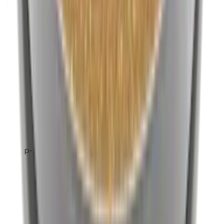
p-Propylparabenen