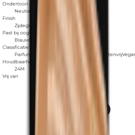
Ondertoon
Neutraal
Finish
Zijdeglans
Past bij oogkleur
Blauw
Bruin
Groen
Classificatie
Parfumvrij
Hypoallergeen
Dierproefvrij
Glutenvrij
Vegan
Houdbaarheid na openen
24M
Vrij van