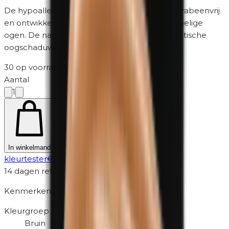
De hypoallergene formule is parfumvrij en parabeenvrij
en ontwikkeld voor de gevoelige huid en gevoelige
ogen. De navulling is geschikt voor het magnetische
oogschaduwpalette van Unity Cosmetics.
30 op voorraad
·
2-5 werkdagen
Aantal
1
Niet zeker? Probeer eerst een
In winkelmand
kleurtester
€
4,95
14 dagen retour
Kenmerken
Kleurgroep
Bruin