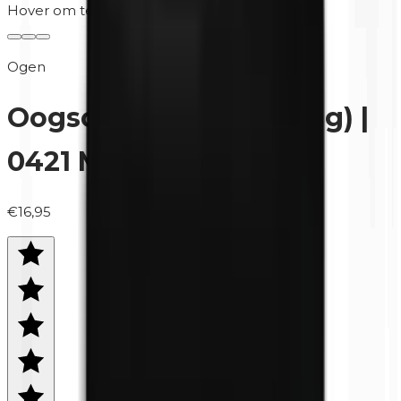
Hover om te zoomen
Ogen
Oogschaduw (navulling) |
0421 Milky Way (mat)
€16,95