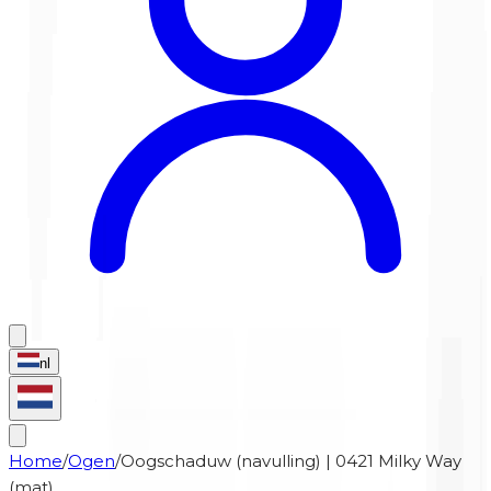
nl
Home
/
Ogen
/
Oogschaduw (navulling) | 0421 Milky Way
(mat)