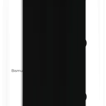
Bismuthoxychloride