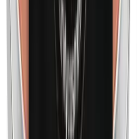
n-Butylparabenen
Nanodeeltjes