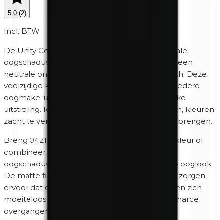
5.0
(
2
)
Incl. BTW
De Unity Cosmetics 0421 Milky Way Mat minerale
oogschaduw heeft een lichte, romige tint met een
neutrale ondertoon en een volledig matte finish. Deze
veelzijdige kleur vormt de perfecte basis voor iedere
oogmake-up en zorgt voor een frisse, natuurlijke
uitstraling. Ideaal om het ooglid egaal te maken, kleuren
zacht te vervagen of subtiele accenten aan te brengen.
Breng 0421 Milky Way Mat droog aan als basiskleur of
combineer de tint met zowel warme als koele
oogschaduwen voor een mooi gebalanceerde ooglook.
De matte finish en de zachte minerale textuur zorgen
ervoor dat de oogschaduw eenvoudig blendt en zich
moeiteloos laat opbouwen zonder strepen of harde
overgangen.