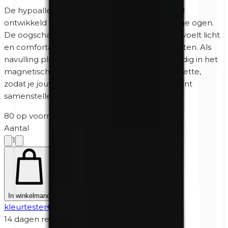
De hypoallergene minerale formule is speciaal
ontwikkeld voor de gevoelige huid en gevoelige ogen.
De oogschaduw is parfumvrij en parabeenvrij, voelt licht
en comfortabel aan en blijft langdurig mooi zitten. Als
navulling plaats je 0421 Milky Way Mat eenvoudig in het
magnetische Unity Cosmetics oogschaduwpalette,
zodat je jouw ideale kleurencombinatie zelf kunt
samenstellen
80 op voorraad
·
2-5 werkdagen
Aantal
1
Niet zeker? Probeer eerst een
In winkelmand
kleurtester
€
4,95
14 dagen retour