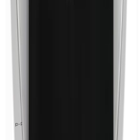
p-Propylparabenen