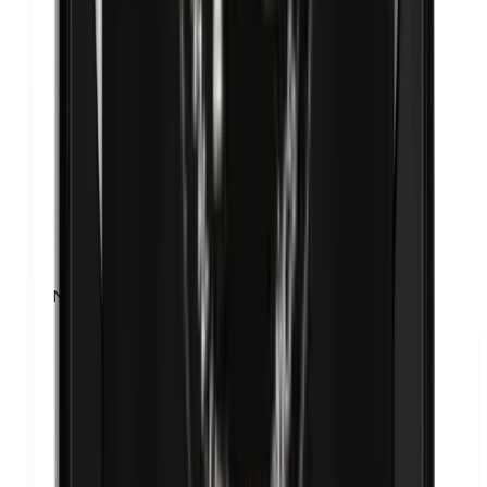
Nanodeeltjes