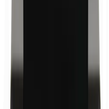
Bismuthoxychloride