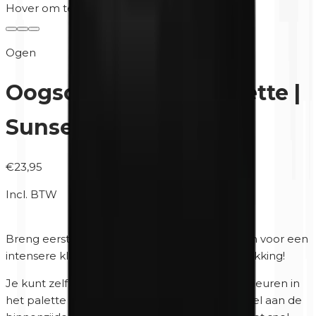
Hover om te zoomen
Ogen
Oogschaduw Duo Palette |
Sunset Shimmer
€23,95
Incl. BTW
Breng eerst de Unity Cosmetics
Eyeprimer
aan voor een
intensere kleur, betere hechting en betere dekking!
Je kunt zelf bepalen in welke volgorde je de kleuren in
het palette stopt. Het palette heeft een spiegel aan de