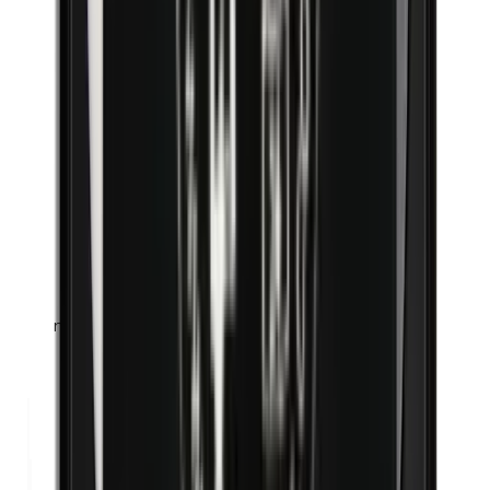
n-Butylparabenen