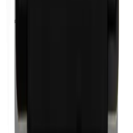
Propyleenglycol