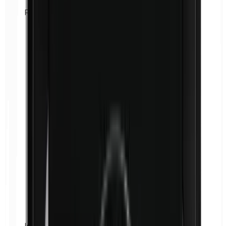
Formaldehyde
Isobutylparabenen