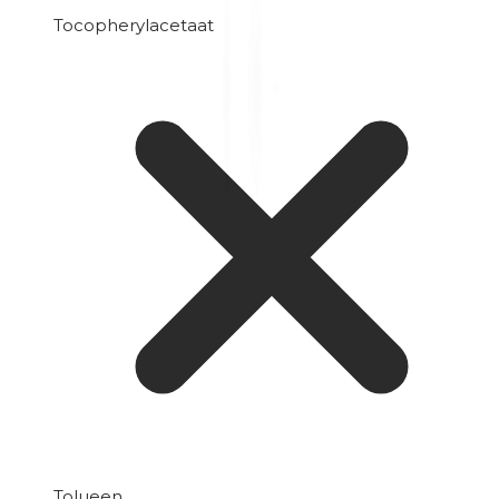
Tocopherylacetaat
Tolueen