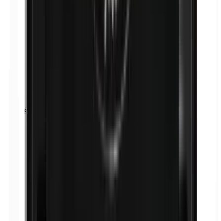
p-Propylparabenen