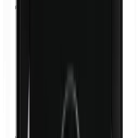
Formaldehyde
Isobutylparabenen