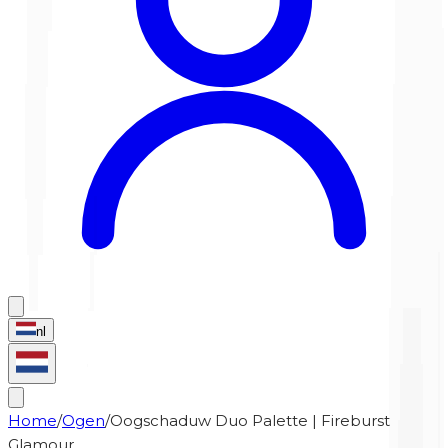
nl
Home
/
Ogen
/
Oogschaduw Duo Palette | Fireburst
Glamour