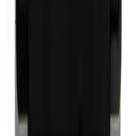
Propyleenglycol