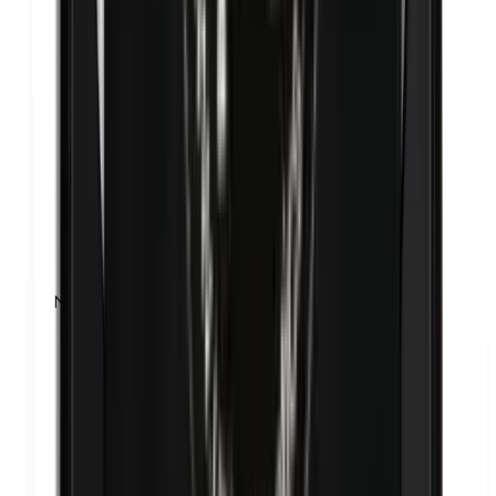
Nanodeeltjes