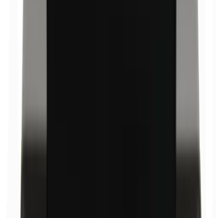
Bismuthoxychloride