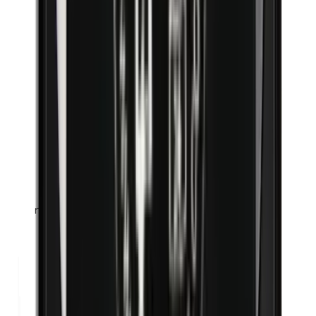
n-Butylparabenen