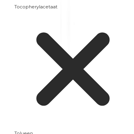
Tocopherylacetaat
Tolueen