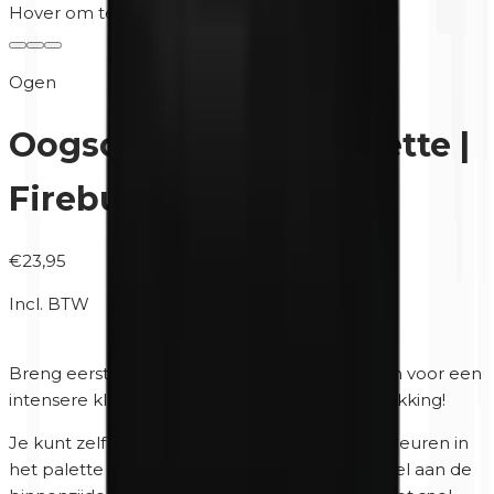
Hover om te zoomen
Ogen
Oogschaduw Duo Palette |
Fireburst Glamour
€23,95
Incl. BTW
Breng eerst de Unity Cosmetics
Eyeprimer
aan voor een
intensere kleur, betere hechting en betere dekking!
Je kunt zelf bepalen in welke volgorde je de kleuren in
het palette stopt. Het palette heeft een spiegel aan de