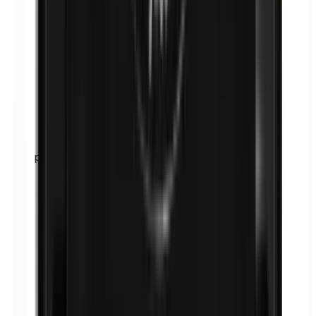
p-Propylparabenen