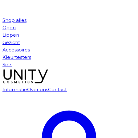
Shop alles
Ogen
Lippen
Gezicht
Accessoires
Kleurtesters
Sets
Informatie
Over ons
Contact