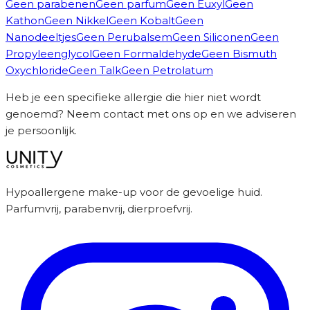
Geen parabenen
Geen parfum
Geen Euxyl
Geen
Kathon
Geen Nikkel
Geen Kobalt
Geen
Nanodeeltjes
Geen Perubalsem
Geen Siliconen
Geen
Propyleenglycol
Geen Formaldehyde
Geen Bismuth
Oxychloride
Geen Talk
Geen Petrolatum
Heb je een specifieke allergie die hier niet wordt
genoemd? Neem contact met ons op en we adviseren
je persoonlijk.
Hypoallergene make-up voor de gevoelige huid.
Parfumvrij, parabenvrij, dierproefvrij.